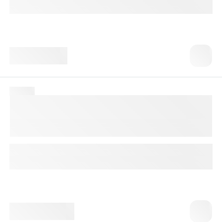
Доступно с выездом на дом
3 980 ₸
№ 1618
Электрофорез гемоглобина
(Hemoglobin Electrophoresis)
При комплексной диагностике наследственных аномалий
гемоглобина.
До 7 рабочих дней
Доступно с выездом на дом
25 610 ₸