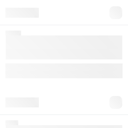
2 490 ₸
№ 1542
Карбоксигемоглобин,
Carboxyhemoglobin
Тест используют в диагностике отравлений угарным газом
(CO).
До 4 календарных дней
Доступно с выездом на дом
2 490 ₸
№ 912