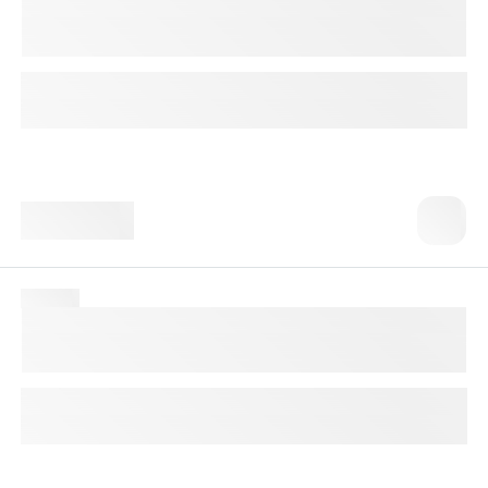
Ретикулоциты (Reticulocytes)
Ретикулоциты – непосредственные предшественники
зрелых эритроцитов.
1 календарный день
Доступно с выездом на дом
1 150 ₸
№ 1543
Метгемоглобин, Methemoglobin
Тест используют для диагностики метгемоглобинемии,
уточнения причин цианоза.
До 4 календарных дней
Доступно с выездом на дом