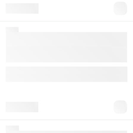
1 095 ₸
№ 139
СОЭ (Cкорость Оседания
Эритроцитов, ESR)
В первичной диагностике большинства патологических
состояний, в том числе связанных с воспалительным
процессом.
1 календарный день
Доступно с выездом на дом
1 250 ₸
№ 150