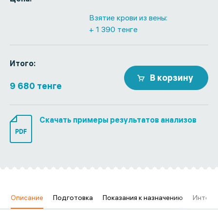
Взятие крови из вены:
+ 1 390 тенге
Итого:
В корзину
9 680 тенге
Скачать примеры результатов анализов
PDF
в
Описание
Подготовка
Показания к назначению
Интерп