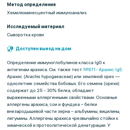
Метод определения
Хемилюминесцентный иммуноанализ.
Исследуемый материал
Сыворотка крови
Доступен выезд на дом
Определение иммуноглобулинов класса IgG к
антигенам арахиса. См. также тест
№611- Арахис IgE
.
Арахис (Arachis hypogaeaceae) или земляной орех —
однолетник семейства бобовых. Его семена (орехи)
содержат до 25 - 30% белка, обладают
выраженными аллергенными свойствами. Основные
аллергены арахиса, сои и фундука – белки
внезародышевой части зерна – альбумины, вицилины,
легумины. Аллергены арахиса чрезвычайно стойки к
химической и протеолитической денатурации. У