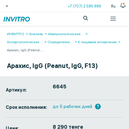
+7 (707) 2 585 888
Ru
ИНВИТРО
Анализы
Иммунологические
...
Аллергологические
...
Определение
...
К пищевым аллергенам
Арахис, IgG (Peanut,
...
Арахис, IgG (Peanut, IgG, F13)
6645
Артикул:
до 5 рабочих дней
?
Срок исполнения:
8 290 тенге
Цена: