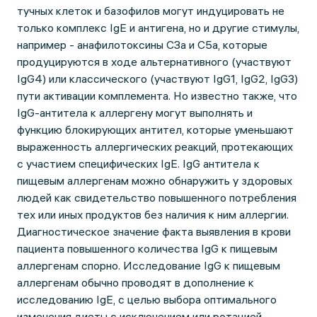
тучных клеток и базофилов могут индуцировать не
только комплекс IgE и антигена, но и другие стимулы,
например - анафилотоксины СЗа и С5а, которые
продуцируются в ходе альтернативного (участвуют
IgG4) или классического (участвуют IgG1, IgG2, IgG3)
пути активации комплемента. Но известно также, что
IgG-антитела к аллергену могут выполнять и
функцию блокирующих антител, которые уменьшают
выраженность аллергических реакций, протекающих
с участием специфических IgE. IgG антитела к
пищевым аллергенам можно обнаружить у здоровых
людей как свидетельство повышенного потребления
тех или иных продуктов без наличия к ним аллергии.
Диагностическое значение факта выявления в крови
пациента повышенного количества IgG к пищевым
аллергенам спорно. Исследование IgG к пищевым
аллергенам обычно проводят в дополнение к
исследованию IgE, с целью выбора оптимального
изменения диеты с исключением или ротацией