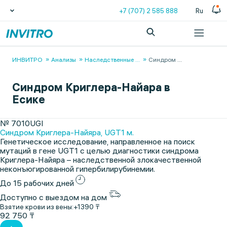
+7 (707) 2 585 888
Ru
ИНВИТРО
Анализы
Наследственные
...
Синдром
...
Синдром Криглера-Найара в
Есике
№ 7010UGI
Синдром Криглера-Найяра, UGT1 м.
Генетическое исследование, направленное на поиск
мутаций в гене UGT1 с целью диагностики синдрома
Криглера-Найяра – наследственной злокачественной
неконъюгированной гипербилирубинемии.
До 15 рабочих дней
Доступно с выездом на дом
Взятие крови из вены:
+1390 ₸
92 750 ₸