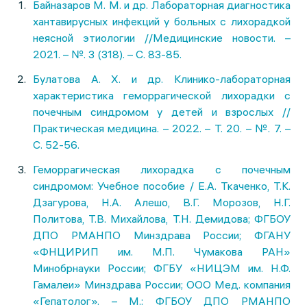
Байназаров М. М. и др. Лабораторная диагностика
хантавирусных инфекций у больных с лихорадкой
неясной этиологии //Медицинские новости. –
2021. – №. 3 (318). – С. 83-85.
Булатова А. Х. и др. Клинико-лабораторная
характеристика геморрагической лихорадки с
почечным синдромом у детей и взрослых //
Практическая медицина. – 2022. – Т. 20. – №. 7. –
С. 52-56.
Геморрагическая лихорадка с почечным
синдромом: Учебное пособие / Е.А. Ткаченко, Т.К.
Дзагурова, Н.А. Алешо, В.Г. Морозов, Н.Г.
Политова, Т.В. Михайлова, Т.Н. Демидова; ФГБОУ
ДПО РМАНПО Минздрава России; ФГАНУ
«ФНЦИРИП им. М.П. Чумакова РАН»
Минобрнауки России; ФГБУ «НИЦЭМ им. Н.Ф.
Гамалеи» Минздрава России; ООО Мед. компания
«Гепатолог». – М.: ФГБОУ ДПО РМАНПО