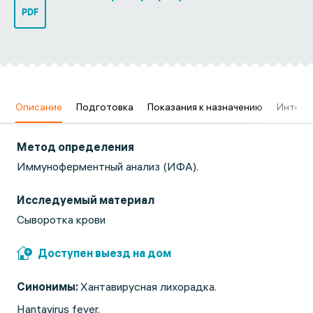
PDF
в
Описание
Подготовка
Показания к назначению
Интерп
Метод определения
Иммуноферментный анализ (ИФА).
Исследуемый материал
Сыворотка крови
Доступен выезд на дом
Синонимы:
Хантавирусная лихорадка.
Hantavirus fever.