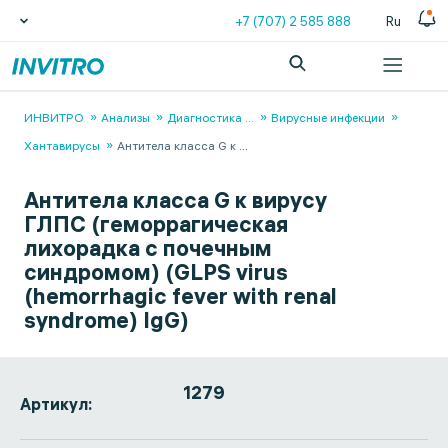
+7 (707) 2 585 888
Ru
ИНВИТРО
Анализы
Диагностика
...
Вирусные инфекции
Хантавирусы
Антитела класса G к
...
Антитела класса G к вирусу
ГЛПС (геморрагическая
лихорадка с почечным
синдромом) (GLPS virus
(hemorrhagic fever with renal
syndrome) IgG)
1279
Артикул: