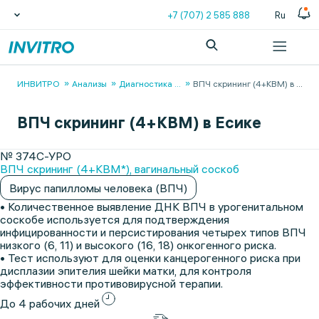
+7 (707) 2 585 888
Ru
ИНВИТРО
Анализы
Диагностика
...
ВПЧ скрининг (4+КВМ) в
...
ВПЧ скрининг (4+КВМ) в Есике
№ 374С-УРО
ВПЧ скрининг (4+КВМ*), вагинальный соскоб
Вирус папилломы человека (ВПЧ)
• Количественное выявление ДНК ВПЧ в урогенитальном
соскобе используется для подтверждения
инфицированности и персистирования четырех типов ВПЧ
низкого (6, 11) и высокого (16, 18) онкогенного риска.
• Тест используют для оценки канцерогенного риска при
дисплазии эпителия шейки матки, для контроля
эффективности противовирусной терапии.
До 4 рабочих дней