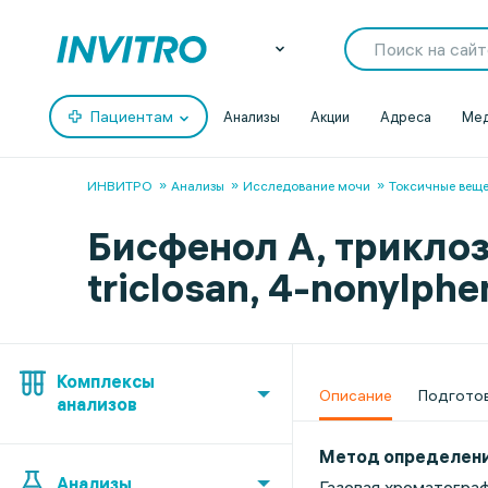
Пациентам
Анализы
Акции
Адреса
Мед
ИНВИТРО
Анализы
Исследование мочи
Токсичные вещ
Бисфенол А, триклоз
triclosan, 4-nonylphen
Комплексы
Описание
Подгото
анализов
Метод определен
Анализы
Газовая хроматограф