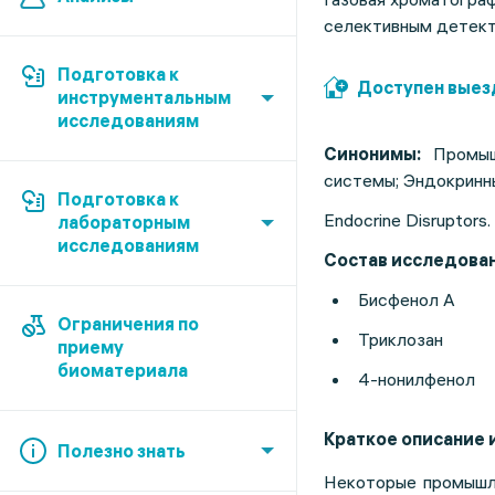
селективным детект
Подготовка к
Доступен выез
инструментальным
исследованиям
Синонимы:
Промыш
системы; Эндокринн
Подготовка к
Endocrine Disruptors.
лабораторным
исследованиям
Состав исследован
Бисфенол А
Ограничения по
Триклозан
приему
биоматериала
4-нонилфенол
Краткое описание 
Полезно знать
Некоторые промышле