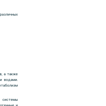
различных
, а также
и водами.
таболизм
 системы
огенные и