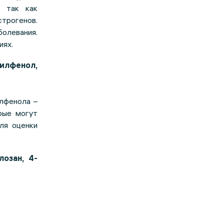
, так как
трогенов.
болевания.
иях.
нилфенол,
лфенола –
рые могут
ля оценки
озан, 4-