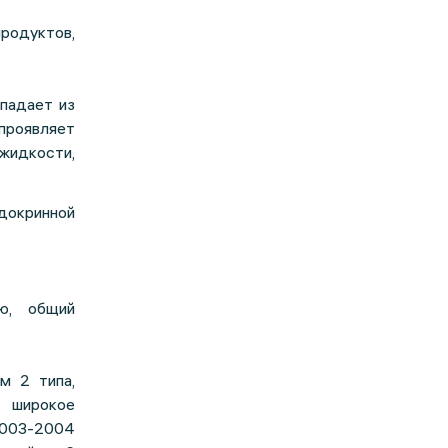
родуктов,
опадает из
проявляет
жидкости,
докринной
ию, общий
м 2 типа,
т широкое
2003-2004