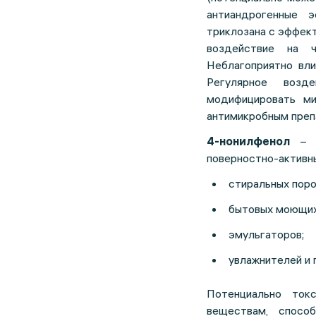
антиандрогенные 
триклозана с эффек
воздействие на ч
Неблагоприятно вли
Регулярное возд
модифицировать ми
антимикробным преп
4-нонилфенол
поверностно-активн
стиральных поро
бытовых моющих
эмульгаторов;
увлажнителей и 
Потенциально ток
веществам, спосо