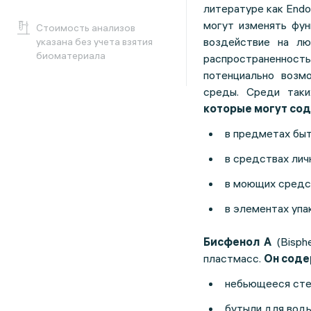
литературе как Endo
могут изменять фун
Cтоимость анализов
воздействие на лю
указана без учета взятия
биоматериала
распространеннос
потенциально возм
среды. Среди так
которые могут со
в предметах быт
в средствах лич
в моющих средс
в элементах упа
Бисфенол А
(Bisph
пластмасс.
Он соде
небьющееся сте
бутыли для воды