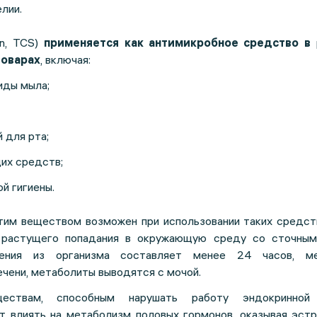
лии.
an, TCS)
применяется
как антимикробное средство
в
товарах
, включая:
иды мыла;
 для рта;
их средств;
й гигиены.
тим веществом возможен при использовании таких средств
 растущего попадания в окружающую среду со сточным
ения из организма составляет менее 24 часов, ме
чени, метаболиты выводятся с мочой.
ествам, способным нарушать работу эндокринной
т влиять на метаболизм половых гормонов, оказывая эстр