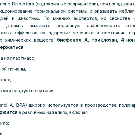
crine Disruptors (эндокринные разрушители), при попадании 
кционирование гормональной системы и оказывать неблаг
дей и животных. По мнению экспертов, их свойства 
ть должны вызывать серьезную озабоченность отно
ожных эффектов на здоровье человека и состояние о
их химических веществ
бисфенол А, триклозан, 4-но
держаться
:
а из пластмасс,
ной гигиены,
твах,
ковки продуктов питания.
enol A, BPA) широко используется в производстве полика
ржится
в различных изделиях, включая:
кло;
;