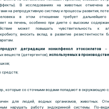
эффекты). В исследованиях на животных отмечена а
тами на репродуктивную систему и процессы развития, пот
еловека в этом отношении требует дальнейшего и
яет на печень, особенно при диете с высоким содержан
ействие может повышать чувствительность к алл
кробиоту, вносить вклад в развитие резистентности б
аратам.
–
продукт деградации нонилфенол этоксилатов
– 
ых веществ (детергентов),
используемых в производств
шков;
 средств;
пр., которые со сточными водами попадают в окружающую с
сичен для людей, водных организмов, животных. От
бным нарушать работу эндокринной системы. По-вид