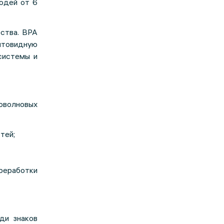
юдей от 6
ства. BPA
итовидную
системы и
оволновых
тей;
реработки
ди знаков