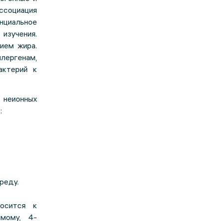
ссоциация
енциальное
зучения.
ием жира.
ергенам,
актерий к
неионных
е
:
реду.
носится к
имому, 4-