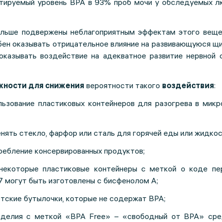
ктируемый уровень BPA в 93% проб мочи у обследуемых л
ольше подвержены неблагоприятным эффектам этого веще
бен оказывать отрицательное влияние на развивающуюся щ
оказывать воздействие на адекватное развитие нервной 
ности для снижения
вероятности такого
воздействия
:
льзование пластиковых контейнеров для разогрева в микр
нять стекло, фарфор или сталь для горячей еды или жидкос
ребление консервированных продуктов;
 некоторые пластиковые контейнеры с меткой о коде пе
и 7 могут быть изготовлены с бисфенолом А;
тские бутылочки, которые не содержат BPA;
зделия с меткой «BPA Free» – «свободный от BPA» сре