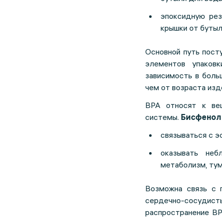
эпоксидную рез
крышки от бутыл
Основной путь посту
элементов упаковк
зависимость в боль
чем от возраста изд
BPA относят к вещ
системы.
Бисфенол
связываться с э
оказывать неб
метаболизм, тум
Возможна связь с 
сердечно-сосудис
распространение B