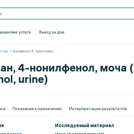
ицинские услуги
Выезд на дом
ества
Бисфенол А, триклозан,
...
ан, 4-нонилфенол, моча (
ol, urine)
вка
Показания к назначению
Интерпретация результатов
ия
Исследуемый материал
ия с масс-
моча (разовая порция)