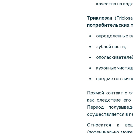
качества на изде
Триклозан
(Triclos
потребительских
определенные в
зубной пасты;
ополаскивателей
кухонных чистящ
предметов лично
Прямой контакт с э
как следствие его
Период полувывед
осуществляется в пе
Относится к вещ
(потенциально може