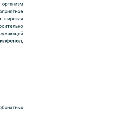
в организм
оприятное
и широкая
сительно
кружающей
нилфенол,
рбонатных