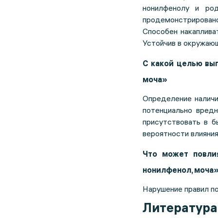
нонилфенолу и род
продемонстрировано
Способен накаплива
Устойчив в окружающ
С какой целью вы
моча»
Определение наличи
потенциально вред
присутствовать в б
вероятности влияния
Что может повлия
нонилфенол, моча
Нарушение правил по
Литература