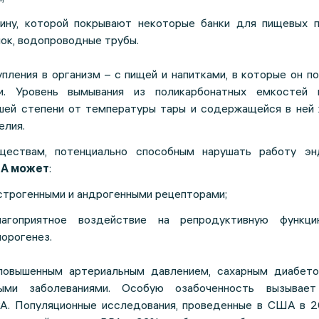
ину, которой покрывают некоторые банки для пищевых п
ок, водопроводные трубы.
пления в организм – с пищей и напитками, в которые он п
и. Уровень вымывания из поликарбонатных емкостей 
шей степени от температуры тары и содержащейся в ней 
елия.
ествам, потенциально способным нарушать работу эн
 А может
:
строгенными и андрогенными рецепторами;
лагоприятное воздействие на репродуктивную функц
орогенез.
повышенным артериальным давлением, сахарным диабето
тыми заболеваниями. Особую озабоченность вызывае
PA. Популяционные исследования, проведенные в США в 