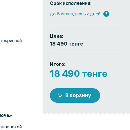
Срок исполнения:
до 6 календарных дней
?
Цена:
докринной
18 490 тенге
Итого:
18 490 тенге
В корзину
моча»
дицинской