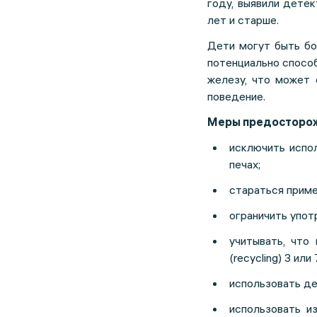
году, выявили дете
лет и старше.
Дети могут быть б
потенциально спосо
железу, что может 
поведение.
Меры предосторож
исключить испо
печах;
стараться приме
ограничить упот
учитывать, что
(recycling) 3 ил
использовать де
использовать и