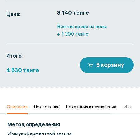
3 140 тенге
Цена:
Взятие крови из вены:
+ 1 390 тенге
Итого:
В корзину
4 530 тенге
в
Описание
Подготовка
Показания к назначению
Интерп
Метод определения
Иммуноферментный анализ.