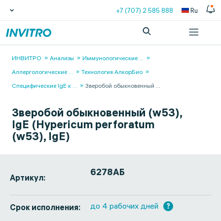
+7 (707) 2 585 888
Ru
ИНВИТРО
Анализы
Иммунологические
...
Аллергологические
...
Технология АлкорБио
Специфические IgE к
...
Зверобой обыкновенный
...
Зверобой обыкновенный (w53),
IgE (Hypericum perforatum
(w53), IgE)
6278АБ
Артикул:
до 4 рабочих дней
?
Срок исполнения: