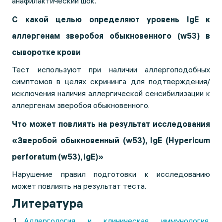
анафилактический шок.
С какой целью определяют уровень IgE к
аллергенам зверобоя обыкновенного
(
w
53) в
сыворотке крови
Тест используют при наличии аллергоподобных
симптомов в целях скрининга для подтверждения/
исключения наличия аллергической сенсибилизации к
аллергенам зверобоя обыкновенного.
Что может повлиять на результат исследования
«Зверобой обыкновенный (
w
53),
IgE
(
Hypericum
perforatum
(
w
53),
IgE
)»
Нарушение правил подготовки к исследованию
может повлиять на результат теста.
Литература
Аллергология и клиническая иммунология.