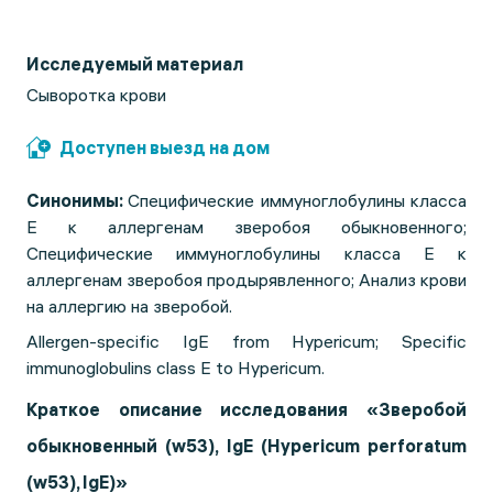
Исследуемый материал
Сыворотка крови
Доступен выезд на дом
Синонимы:
Специфические иммуноглобулины класса
Е к аллергенам зверобоя обыкновенного;
Специфические иммуноглобулины класса Е к
аллергенам зверобоя продырявленного; Анализ крови
на аллергию на зверобой.
Allergen-specific IgE from Hypericum; Specific
immunoglobulins class E to Hypericum.
Краткое описание исследования «Зверобой
обыкновенный (
w
53),
IgE
(
Hypericum
perforatum
(
w
53),
IgE
)»