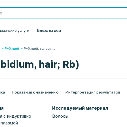
ицинские услуги
Выезд на дом
Рубидий
Рубидий, волосы
...
idium, hair; Rb)
вка
Показания к назначению
Интерпретация результатов
ия
Исследуемый материал
 с индуктивно
Волосы
 плазмой