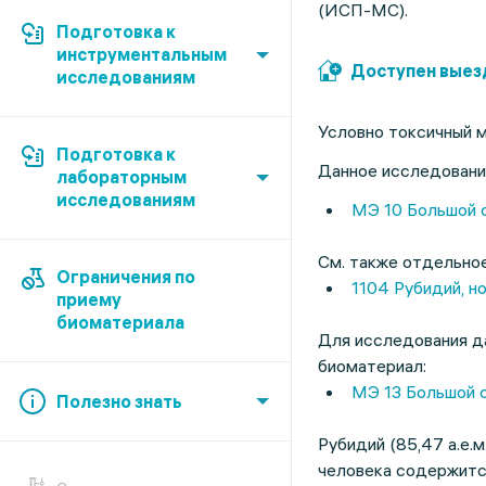
(ИСП-МС).
Подготовка к
инструментальным
Доступен выез
исследованиям
Условно токсичный 
Подготовка к
Данное исследовани
лабораторным
исследованиям
МЭ 10 Большой 
См. также отдельно
Ограничения по
1104 Рубидий, н
приему
биоматериала
Для исследования д
биоматериал:
МЭ 13 Большой с
Полезно знать
Рубидий (85,47 а.е.
человека содержится