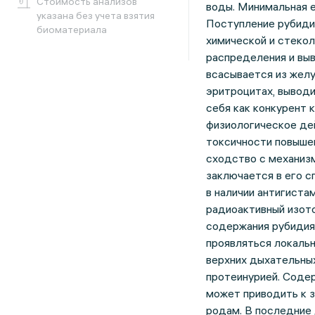
Cтоимость анализов
воды. Минимальная е
указана без учета взятия
Поступление рубидия
биоматериала
химической и стекол
распределения и выв
всасывается из желу
эритроцитах, выводи
себя как конкурент 
физиологическое де
токсичности повыше
сходство с механизм
заключается в его с
в наличии антигиста
радиоактивный изото
содержания рубидия
проявляться локаль
верхних дыхательных
протеинурией. Содер
может приводить к 
родам. В последние