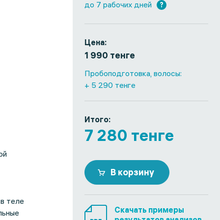
до 7 рабочих дней
?
Цена:
1 990 тенге
Пробоподготовка, волосы:
+ 5 290 тенге
Итого:
7 280 тенге
ой
В корзину
 в теле
Скачать примеры
льные
результатов анализов