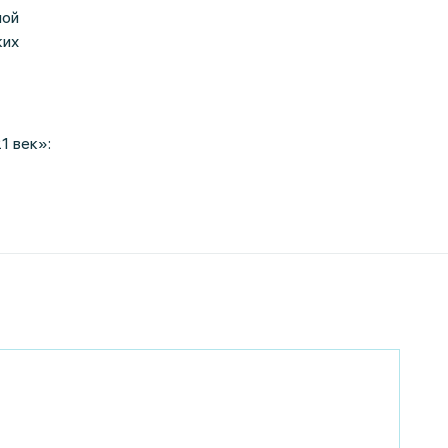
ной
ких
1 век»: