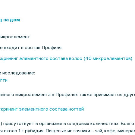
д на дом
микроэлемент.
е входит в состав Профиля:
скрининг элементного состава волос (40 микроэлементов)
е исследование:
огти
анного микроэлемента в Профилях также принимается друг
крининг элементного состава ногтей
м.) присутствует в организме в следовых количествах. Всего
 около 1 г рубидия. Пищевые источники – чай, кофе, минера