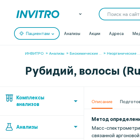
Пациентам
Анализы
Акции
Адреса
Мед
ИНВИТРО
Анализы
Биохимические
...
Неорганические
...
Рубидий, волосы (Rub
Комплексы
Описание
Подгото
анализов
Метод определен
Анализы
Масс-спектрометрия
связанной аргоновой