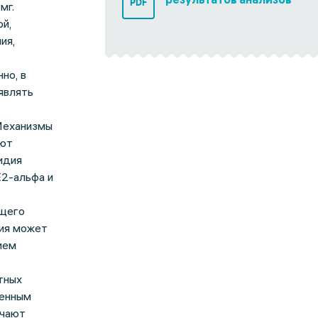
PDF
мг.
й,
ия,
но, в
являть
Механизмы
ают
идия
E2-альфа и
бщего
дия может
ием
тных
менным
учают