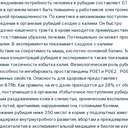
жедневная потребность человека в рубидии составляет 0,1 
 в организм может быть повышено у работников электронно
ьной промышленности. По кинетике и механизмам поступлен
едения в организме рубидий сходен с калием. Он быстро
дочно-кишечного тракта, в крови находится, преимуществен
тся, главным образом, почками. Потенциально он может про
калия. В экспериментах показывает сходное с калием
йствие на сократимость мышц, кислотно-основной баланс. 
нных концентраций рубидия в эксперименте также показыв
ами токсичности избытка калия. Физиологическая роль руб
пособности ингибировать простагландины PGE1 и PGE2 , PG
минных свойств. Опасность для здоровья представляет
п 87Rb. Как правило, на его долю приходится до 28% от о
, поступающего в организм. Избыточное поступление руби
ным раздражением кожи и слизистых, хроническим воспален
 путей, аритмиями, нарушениями сна, головными болями,
жание рубидия ниже 250 мкг/кг в корме у подопытных живо
задержке внутриутробного развития, абортам и преждевре
 десятилетия в экспериментальной медицине и биологии из