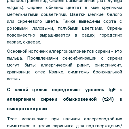
распространен вид Сирень обыкновенная (лат. Syringa
vulgaris). Сирень обильно цветет в мае крупными
метельчатыми соцветиями. Цветки мелкие, белого
или сиреневого цвета. Также выведены сорта с
розовыми, лиловыми, голубыми цветками. Сирень
повсеместно выращивается в садах, городских
парках, скверах.
Основной источник аллергокомпонентов сирени - это
пыльца. Проявлениями сенсибилизации к сирени
могут быть: аллергический ринит, риносинусит,
крапивница, отёк Квинке, симптомы бронхиальной
астмы.
С какой целью определяют уровень IgE к
аллергенам сирени обыкновенной
(t24)
в
сыворотке крови
Тест используют при наличии аллергоподобных
симптомов в целях скрининга для подтверждения/