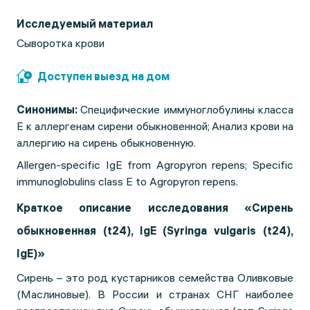
Исследуемый материал
Сыворотка крови
Доступен выезд на дом
Синонимы:
Специфические иммуноглобулины класса
Е к аллергенам сирени обыкновенной;
Анализ крови на
аллергию на сирень обыкновенную.
Allergen-specific IgE from Agropyron repens; Specific
immunoglobulins class E to Agropyron repens.
Краткое описание исследования «Сирень
обыкновенная (t24), IgE (Syringa vulgaris (t24),
IgE)»
Сирень – это род кустарников семейства Оливковые
(Маслиновые). В России и странах СНГ наиболее