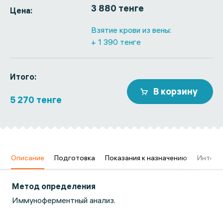
3 880 тенге
Цена:
Взятие крови из вены:
+ 1 390 тенге
Итого:
В корзину
5 270 тенге
в
Описание
Подготовка
Показания к назначению
Интерп
Метод определения
Иммуноферментный анализ.