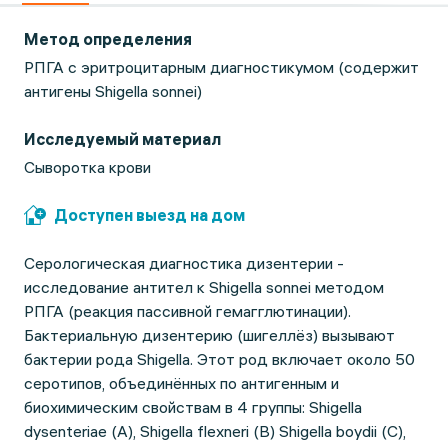
Метод определения
РПГА с эритроцитарным диагностикумом (содержит
антигены Shigella sonnei)
Исследуемый материал
Сыворотка крови
Доступен выезд на дом
Серологическая диагностика дизентерии -
исследование антител к Shigella sonnei методом
РПГА (реакция пассивной гемагглютинации).
Бактериальную дизентерию (шигеллёз) вызывают
бактерии рода Shigella. Этот род включает около 50
серотипов, объединённых по антигенным и
биохимическим свойствам в 4 группы: Shigella
dysenteriae (A), Shigella flexneri (B) Shigella boydii (C),