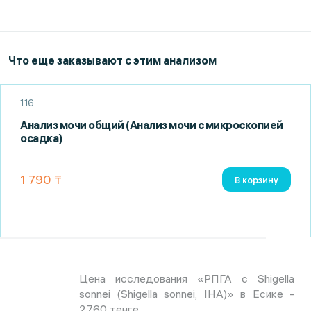
Что еще заказывают с этим анализом
116
Анализ мочи общий (Анализ мочи с микроскопией
осадка)
1 790 ₸
В корзину
Цена исследования «РПГА с Shigella
sonnei (Shigella sonnei, IHA)» в Есике -
2760 тенге.