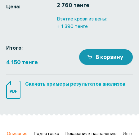
2 760 тенге
Цена:
Взятие крови из вены:
+ 1 390 тенге
Итого:
В корзину
4 150 тенге
Скачать примеры результатов анализов
PDF
в
Описание
Подготовка
Показания к назначению
Интерп