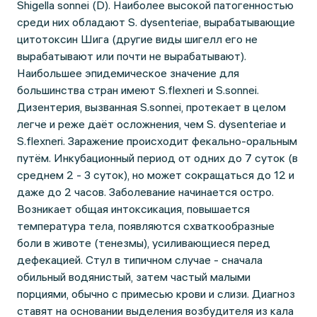
Shigella sonnei (D). Наиболее высокой патогенностью
среди них обладают S. dysenteriae, вырабатывающие
цитотоксин Шига (другие виды шигелл его не
вырабатывают или почти не вырабатывают).
Наибольшее эпидемическое значение для
большинства стран имеют S.flexneri и S.sonnei.
Дизентерия, вызванная S.sonnei, протекает в целом
легче и реже даёт осложнения, чем S. dysenteriae и
S.flexneri. Заражение происходит фекально-оральным
путём. Инкубационный период от одних до 7 суток (в
среднем 2 - 3 суток), но может сокращаться до 12 и
даже до 2 часов. Заболевание начинается остро.
Возникает общая интоксикация, повышается
температура тела, появляются схваткообразные
боли в животе (тенезмы), усиливающиеся перед
дефекацией. Стул в типичном случае - сначала
обильный водянистый, затем частый малыми
порциями, обычно с примесью крови и слизи. Диагноз
ставят на основании выделения возбудителя из кала