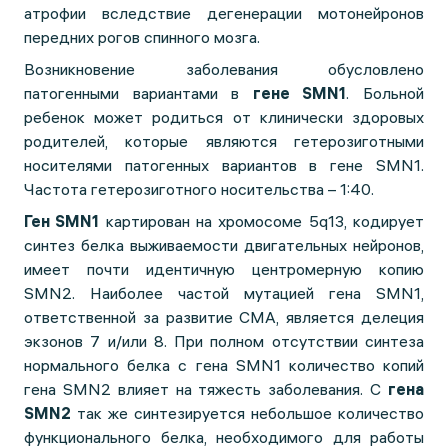
атрофии вследствие дегенерации мотонейронов
передних рогов спинного мозга.
Возникновение заболевания обусловлено
патогенными вариантами в
гене SMN1
. Больной
ребенок может родиться от клинически здоровых
родителей, которые являются гетерозиготными
носителями патогенных вариантов в гене SMN1.
Частота гетерозиготного носительства – 1:40.
Ген SMN1
картирован на хромосоме 5q13, кодирует
синтез белка выживаемости двигательных нейронов,
имеет почти идентичную центромерную копию
SMN2. Наиболее частой мутацией гена SMN1,
ответственной за развитие СМА, является делеция
экзонов 7 и/или 8. При полном отсутствии синтеза
нормального белка с гена SMN1 количество копий
гена SMN2 влияет на тяжесть заболевания. С
гена
SMN2
так же синтезируется небольшое количество
функционального белка, необходимого для работы