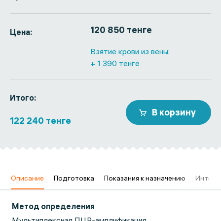
120 850 тенге
Цена:
Взятие крови из вены:
+ 1 390 тенге
Итого:
В корзину
122 240 тенге
в
Описание
Подготовка
Показания к назначению
Интерп
Метод определения
Мультиплексная ПЦР-амплификация.