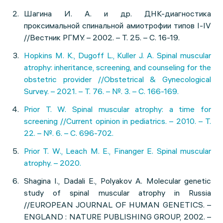
Шагина И. А. и др. ДНК-диагностика
проксимальной спинальной амиотрофии типов I-IV
//Вестник РГМУ. – 2002. – Т. 25. – С. 16-19.
Hopkins M. K., Dugoff L., Kuller J. A. Spinal muscular
atrophy: inheritance, screening, and counseling for the
obstetric provider //Obstetrical & Gynecological
Survey. – 2021. – Т. 76. – №. 3. – С. 166-169.
Prior T. W. Spinal muscular atrophy: a time for
screening //Current opinion in pediatrics. – 2010. – Т.
22. – №. 6. – С. 696-702.
Prior T. W., Leach M. E., Finanger E. Spinal muscular
atrophy. – 2020.
Shagina I., Dadali E., Polyakov A. Molecular genetic
study of spinal muscular atrophy in Russia
//EUROPEAN JOURNAL OF HUMAN GENETICS. –
ENGLAND : NATURE PUBLISHING GROUP, 2002. –