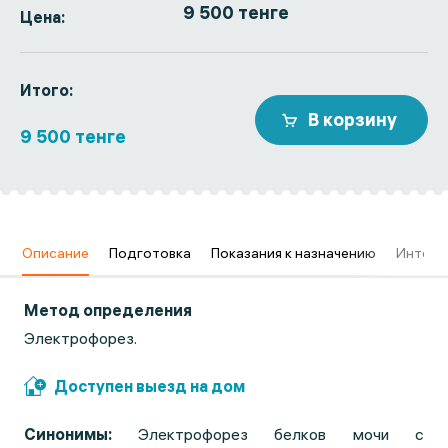
9 500 тенге
Цена:
Итого:
В корзину
9 500 тенге
в
Описание
Подготовка
Показания к назначению
Интерп
Метод определения
Электрофорез.
Доступен выезд на дом
Синонимы:
Электрофорез белков мочи с