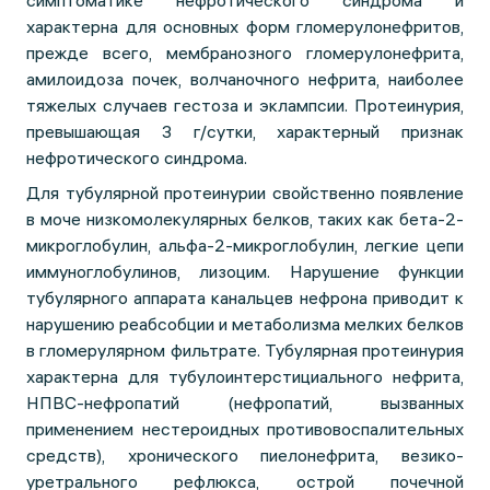
симптоматике нефротического синдрома и
характерна для основных форм гломерулонефритов,
прежде всего, мембранозного гломерулонефрита,
амилоидоза почек, волчаночного нефрита, наиболее
тяжелых случаев гестоза и эклампсии. Протеинурия,
превышающая 3 г/сутки, характерный признак
нефротического синдрома.
Для тубулярной протеинурии свойственно появление
в моче низкомолекулярных белков, таких как бета-2-
микроглобулин, альфа-2-микроглобулин, легкие цепи
иммуноглобулинов, лизоцим. Нарушение функции
тубулярного аппарата канальцев нефрона приводит к
нарушению реабсобции и метаболизма мелких белков
в гломерулярном фильтрате. Тубулярная протеинурия
характерна для тубулоинтерстициального нефрита,
НПВС-нефропатий (нефропатий, вызванных
применением нестероидных противовоспалительных
средств), хронического пиелонефрита, везико-
уретрального рефлюкса, острой почечной