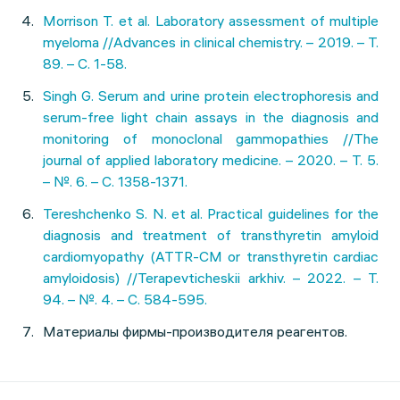
Morrison T. et al. Laboratory assessment of multiple
myeloma //Advances in clinical chemistry. – 2019. – Т.
89. – С. 1-58.
Singh G. Serum and urine protein electrophoresis and
serum-free light chain assays in the diagnosis and
monitoring of monoclonal gammopathies //The
journal of applied laboratory medicine. – 2020. – Т. 5.
– №. 6. – С. 1358-1371.
Tereshchenko S. N. et al. Practical guidelines for the
diagnosis and treatment of transthyretin amyloid
cardiomyopathy (ATTR-CM or transthyretin cardiac
amyloidosis) //Terapevticheskii arkhiv. – 2022. – Т.
94. – №. 4. – С. 584-595.
Материалы фирмы-производителя реагентов.