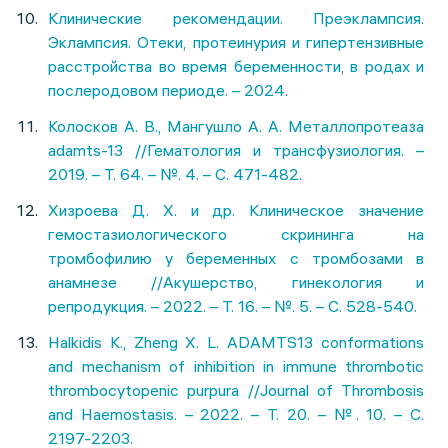
Клинические рекомендации. Преэклампсия.
Эклампсия. Отеки, протеинурия и гипертензивные
расстройства во время беременности, в родах и
послеродовом периоде. – 2024.
Колосков А. В., Мангушло А. А. Металлопротеаза
adamts-13 //Гематология и трансфузиология. –
2019. – Т. 64. – №. 4. – С. 471-482.
Хизроева Д. Х. и др. Клиническое значение
гемостазиологического скрининга на
тромбофилию у беременных с тромбозами в
анамнезе //Акушерство, гинекология и
репродукция. – 2022. – Т. 16. – №. 5. – С. 528-540.
Halkidis K., Zheng X. L. ADAMTS13 conformations
and mechanism of inhibition in immune thrombotic
thrombocytopenic purpura //Journal of Thrombosis
and Haemostasis. – 2022. – Т. 20. – №. 10. – С.
2197-2203.