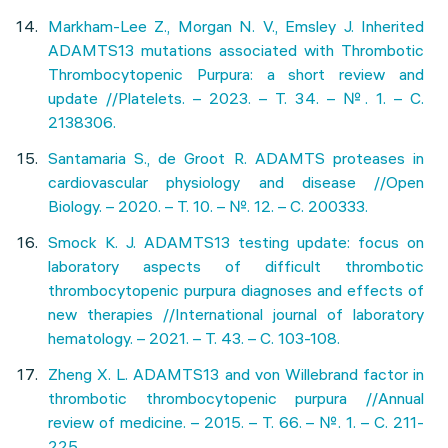
Markham-Lee Z., Morgan N. V., Emsley J. Inherited
ADAMTS13 mutations associated with Thrombotic
Thrombocytopenic Purpura: a short review and
update //Platelets. – 2023. – Т. 34. – №. 1. – С.
2138306.
Santamaria S., de Groot R. ADAMTS proteases in
cardiovascular physiology and disease //Open
Biology. – 2020. – Т. 10. – №. 12. – С. 200333.
Smock K. J. ADAMTS13 testing update: focus on
laboratory aspects of difficult thrombotic
thrombocytopenic purpura diagnoses and effects of
new therapies //International journal of laboratory
hematology. – 2021. – Т. 43. – С. 103-108.
Zheng X. L. ADAMTS13 and von Willebrand factor in
thrombotic thrombocytopenic purpura //Annual
review of medicine. – 2015. – Т. 66. – №. 1. – С. 211-
225.