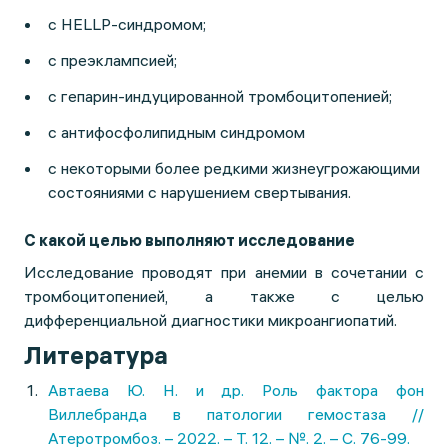
с HELLP-синдромом;
с преэклампсией;
с гепарин-индуцированной тромбоцитопенией;
с антифосфолипидным синдромом
с некоторыми более редкими жизнеугрожающими
состояниями с нарушением свертывания.
С какой целью выполняют исследование
Исследование проводят при анемии в сочетании с
тромбоцитопенией, а также с целью
дифференциальной диагностики микроангиопатий.
Литература
Автаева Ю. Н. и др. Роль фактора фон
Виллебранда в патологии гемостаза //
Атеротромбоз. – 2022. – Т. 12. – №. 2. – С. 76-99.