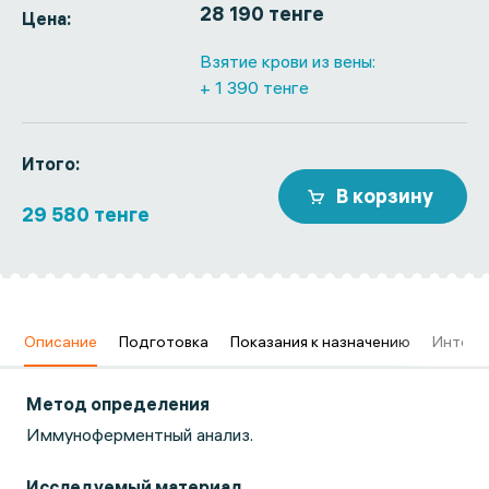
28 190 тенге
Цена:
Взятие крови из вены:
+ 1 390 тенге
Итого:
В корзину
29 580 тенге
в
Описание
Подготовка
Показания к назначению
Интерп
Метод определения
Иммуноферментный анализ.
Исследуемый материал