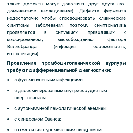
также дефекты могут дополнять друг друга (ко-
доминантное наследование). Дефекта фермента
недостаточно чтобы спровоцировать клинические
симптомы заболевания, поэтому симптоматика
проявляется в ситуациях, приводящих к
массированному высвобождению фактора
Виллебранда (инфекции, беременность,
интоксикации).
Проявления тромбоцитопенической пурпуры
требуют дифференциальной диагностики:
с фульминантными инфекциями;
с диссеминированным внутрисосудистым
свертыванием;
с аутоиммунной гемолитической анемией;
с синдромом Эванса;
с гемолитико-уремическим синдромом;