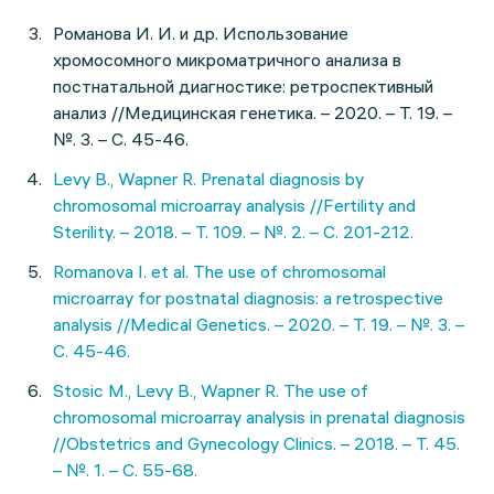
Романова И. И. и др. Использование
хромосомного микроматричного анализа в
постнатальной диагностике: ретроспективный
анализ //Медицинская генетика. – 2020. – Т. 19. –
№. 3. – С. 45-46.
Levy B., Wapner R. Prenatal diagnosis by
chromosomal microarray analysis //Fertility and
Sterility. – 2018. – Т. 109. – №. 2. – С. 201-212.
Romanova I. et al. The use of chromosomal
microarray for postnatal diagnosis: a retrospective
analysis //Medical Genetics. – 2020. – Т. 19. – №. 3. –
С. 45-46.
Stosic M., Levy B., Wapner R. The use of
chromosomal microarray analysis in prenatal diagnosis
//Obstetrics and Gynecology Clinics. – 2018. – Т. 45.
– №. 1. – С. 55-68.