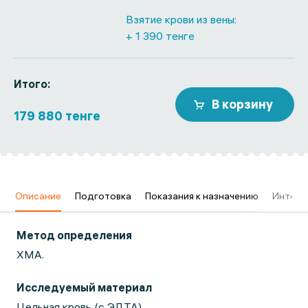
Взятие крови из вены:
+ 1 390 тенге
Итого:
В корзину
179 880 тенге
в
Описание
Подготовка
Показания к назначению
Интерп
Метод определения
ХМА.
Исследуемый материал
Цельная кровь (с ЭДТА)