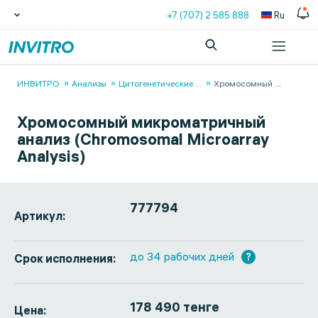
+7 (707) 2 585 888
Ru
ИНВИТРО
Анализы
Цитогенетические
...
Хромосомный
...
Хромосомный микроматричный
анализ (Chromosomal Microarray
Analysis)
777794
Артикул:
до 34 рабочих дней
?
Срок исполнения:
178 490 тенге
Цена: