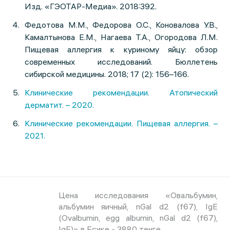
Изд. «ГЭОТАР-Медиа». 2018:392.
Федотова М.М., Федорова О.С., Коновалова У.В.,
Камалтынова Е.М., Нагаева Т.А., Огородова Л.М.
Пищевая аллергия к куриному яйцу: обзор
современных исследований. Бюллетень
сибирской медицины. 2018; 17 (2): 156–166.
Клинические рекомендации. Атопический
дерматит. – 2020.
Клинические рекомендации. Пищевая аллергия. –
2021.
Цена исследования «Овальбумин,
альбумин яичный, nGal d2 (f67), IgE
(Ovalbumin, egg albumin, nGal d2 (f67),
IgE)» в Есике - 3880 тенге.