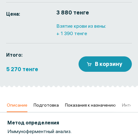
3 880 тенге
Цена:
Взятие крови из вены:
+ 1 390 тенге
Итого:
В корзину
5 270 тенге
в
Описание
Подготовка
Показания к назначению
Интерп
Метод определения
Иммуноферментный анализ.