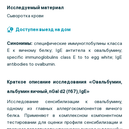
Исследуемый материал
Сыворотка крови
Доступен выезд на дом
Синонимы:
специфические иммуноглобулины класса
Е к яичному белку; IgE антитела к овальбумину;
specific immunoglobulins class E to to egg white; IgE
antibodies to ovalbumin.
Краткое описание исследования «Овальбумин,
альбумин яичный, nGal d2 (f67), IgE»
Исследование сенсибилизации к овальбумину,
одному из главных аллергокомпонентов яичного
белка. Применяют в комплексном компонентном
тестировании для оценки профиля сенсибилизации и