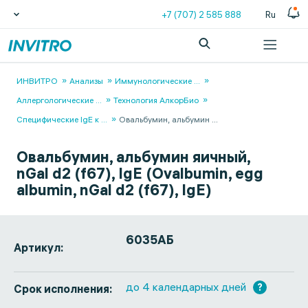
+7 (707) 2 585 888
Ru
ИНВИТРО
Анализы
Иммунологические
...
Аллергологические
...
Технология АлкорБио
Специфические IgЕ к
...
Овальбумин, альбумин
...
Овальбумин, альбумин яичный,
nGal d2 (f67), IgE (Ovalbumin, egg
albumin, nGal d2 (f67), IgE)
6035АБ
Артикул:
до 4 календарных дней
?
Срок исполнения: