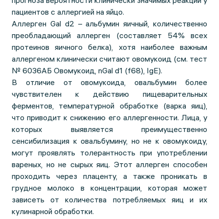
прогноза вероятности клинически значимых реакций у
пациентов с аллергией на яйцо.
Аллерген Gal d2 – альбумин яичный, количественно
преобладающий аллерген (составляет 54% всех
протеинов яичного белка), хотя наиболее важным
аллергеном клинически считают овомукоид (см. тест
№ 6036АБ Овомукоид, nGal d1 (f68), IgE).
В отличие от овомукоида, овальбумин более
чувствителен к действию пищеварительных
ферментов, температурной обработке (варка яиц),
что приводит к снижению его аллергенности. Лица, у
которых выявляется преимущественно
сенсибилизация к овальбумину, но не к овомукоиду,
могут проявлять толерантность при употреблении
вареных, но не сырых яиц. Этот аллерген способен
проходить через плаценту, а также проникать в
грудное молоко в концентрации, которая может
зависеть от количества потребляемых яиц и их
кулинарной обработки.