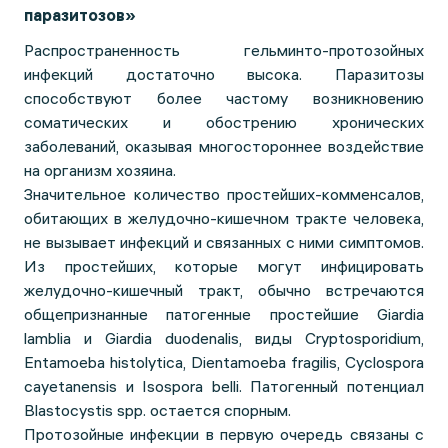
паразитозов»
Распространенность гельминто-протозойных
инфекций достаточно высока. Паразитозы
способствуют более частому возникновению
соматических и обострению хронических
заболеваний, оказывая многостороннее воздействие
на организм хозяина.
Значительное количество простейших-комменсалов,
обитающих в желудочно-кишечном тракте человека,
не вызывает инфекций и связанных с ними симптомов.
Из простейших, которые могут инфицировать
желудочно-кишечный тракт, обычно встречаются
общепризнанные патогенные простейшие Giardia
lamblia и Giardia duodenalis, виды Cryptosporidium,
Entamoeba histolytica, Dientamoeba fragilis, Cyclospora
cayetanensis и Isospora belli. Патогенный потенциал
Blastocystis spp. остается спорным.
Протозойные инфекции в первую очередь связаны с