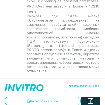
скрин (Screening of intestinal parasitoses.
PROTO-screen assay)» в Есике - 17210
тенге.
Выбирая, где сдать анализ
«Скрининговое исследование на
выявление возбудителей кишечных
паразитозов (лямблиоза, амебиаза,
бластоцистной инвазии,
криптоспоридиоза, изоспороза) методом
ПЦР, тест-система Прото-скрин
(Screening of intestinal parasitoses.
PROTO-screen assay)» в Есике и других
городах Республики Казахстан, обратите
внимание, что стоимость, методы и
сроки выполнения лабораторных тестов в
региональных медицинских офисах могут
отличаться.
Форма обратной связи
Каталог анализов