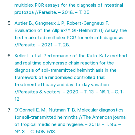
multiplex PCR assays for the diagnosis of intestinal
protozoa //Parasite. – 2018. – Т. 25.
Autier B., Gangneux J. P., Robert-Gangneux F.
Evaluation of the Allplex™ GI-Helminth (I) Assay, the
first marketed multiplex PCR for helminth diagnosis
//Parasite. – 2021. – Т. 28.
Keller L. et al. Performance of the Kato-Katz method
and real time polymerase chain reaction for the
diagnosis of soil-transmitted helminthiasis in the
framework of a randomised controlled trial:
treatment efficacy and day-to-day variation
//Parasites & vectors. – 2020. – Т. 13. – №. 1. – С. 1-
12.
O'Connell E. M., Nutman T. B. Molecular diagnostics
for soil-transmitted helminths //The American journal
of tropical medicine and hygiene. – 2016. – Т. 95. –
№. 3. – С. 508-513.