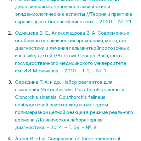
Дирофиляриозы человека: клинические и
эпидемиологические аспекты //Теория и практика
паразитарных болезней животных. – 2020. – №. 21.
Одинцева В. Е., Александрова В. А. Современные
особенности клинических проявлений, методов
диагностики и лечения гельминтно3протозойных
инвазий у детей //Вестник Северо-Западного
государственного медицинского университета
им. ИИ Мечникова. – 2010. – Т. 2. – №. 1.
Середина Т. А. и др. Набор реагентов для
выявления Metorchis bilis, Opisthorchis viverrini и
Clonorchis sinensis, Opisthorchis felineus
возбудителей описторхидоза методом
полимеразной цепной реакции в режиме реального
времени //Клиническая лабораторная
диагностика. – 2014. – Т. 59. – №. 8.
Autier B. et al. Comparison of three commercial