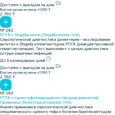
Доступно с выездом на дом
Взятие крови из вены:
+1390 ₸
2 760 ₸
№ 282
РПГА с Shigella sonnei (Shigella sonnei, IHA)
Серологическая диагностика дизентерии – исследование
антител к Shigella sonnei методом РПГА (реакция пассивной
гемагглютинации). Тест выполняют с целью диагностики
острых кишечных инфекций.
До 5 календарных дней
Доступно с выездом на дом
Взятие крови из вены:
+1390 ₸
2 760 ₸
№ 283
РПГА с сыпнотифозным диагностикумом риккетсий
Провачека (Rickettsia prowazekii, IHA)
Анализ применим в серологической диагностике
эпидемического сыпного тифа и болезни Брилля методом