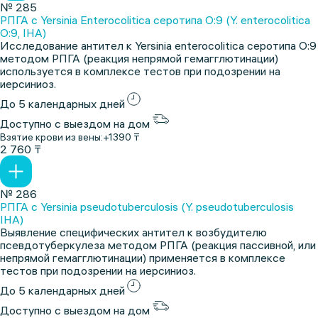
№ 285
РПГА с Yersinia Enterocolitica серотипа О:9 (Y. enterocolitica
O:9, IHA)
Исследование антител к Yersinia enterocolitica серотипа О:9
методом РПГА (реакция непрямой гемагглютинации)
используется в комплексе тестов при подозрении на
иерсиниоз.
До 5 календарных дней
Доступно с выездом на дом
Взятие крови из вены:
+1390 ₸
2 760 ₸
№ 286
РПГА с Yersinia pseudotuberculosis (Y. pseudotuberculosis
IHA)
Выявление специфических антител к возбудителю
псевдотуберкулеза методом РПГА (реакция пассивной, или
непрямой гемагглютинации) применяется в комплексе
тестов при подозрении на иерсиниоз.
До 5 календарных дней
Доступно с выездом на дом