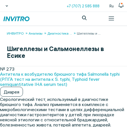
+7 (707) 2 585 888
Ru
ИНВИТРО
Анализы
Диагностика
...
Шигеллезы и
...
Шигеллезы и Сальмонеллезы в
Есике
№ 273
Антитела к возбудителю брюшного тифа Salmonella typhi
(РПГА тест на антитела к S. typhi, Typhoid fever
semiquantitative IHA serum test)
Диарея
Серологический тест, используемый в диагностике
брюшного тифа. Анализ применяется в комплексе с
микробиологическими тестами в целях дифференциальной
диагностики гастроэнтеритов у детей; при лихорадке
неясной этиологии с относительной брадикардией,
болезненностью живота, потерей аппетита, диареей.