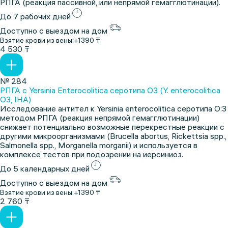
РПГА (реакция пассивной, или непрямой гемагглютинации).
До 7 рабочих дней
Доступно с выездом на дом
Взятие крови из вены:
+1390 ₸
4 530 ₸
№ 284
РПГА с Yersinia Enterocolitica серотипа О3 (Y. enterocolitica
O3, IHA)
Исследование антител к Yersinia enterocolitica серотипа О:3
методом РПГА (реакция непрямой гемагглютинации)
снижает потенциально возможные перекрестные реакции с
другими микроорганизмами (Brucella abortus, Rickettsia spp.,
Salmonella spp., Morganella morganii) и используется в
комплексе тестов при подозрении на иерсиниоз.
До 5 календарных дней
Доступно с выездом на дом
Взятие крови из вены:
+1390 ₸
2 760 ₸