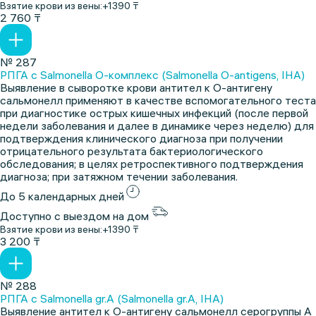
Взятие крови из вены:
+1390 ₸
2 760 ₸
№ 287
РПГА с Salmonella O-комплекс (Salmonella O-antigens, IHA)
Выявление в сыворотке крови антител к O-антигену
сальмонелл применяют в качестве вспомогательного теста
при диагностике острых кишечных инфекций (после первой
недели заболевания и далее в динамике через неделю) для
подтверждения клинического диагноза при получении
отрицательного результата бактериологического
обследования; в целях ретроспективного подтверждения
диагноза; при затяжном течении заболевания.
До 5 календарных дней
Доступно с выездом на дом
Взятие крови из вены:
+1390 ₸
3 200 ₸
№ 288
РПГА с Salmonella gr.A (Salmonella gr.A, IHA)
Выявление антител к O-антигену сальмонелл серогруппы A