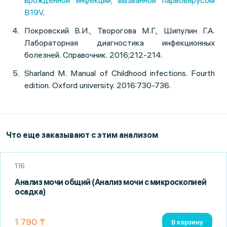
врожденной инфекции, вызванной парвовирусом
В19V
.
Покровский В.И., Творогова М.Г., Шипулин Г.А.
Лабораторная диагностика инфекционных
болезней. Справочник. 2016;212-214.
Sharland M. Manual of Childhood infections. Fourth
edition. Oxford university. 2016:730-736.
Что еще заказывают с этим анализом
116
Анализ мочи общий (Анализ мочи с микроскопией
осадка)
1 790 ₸
В корзину