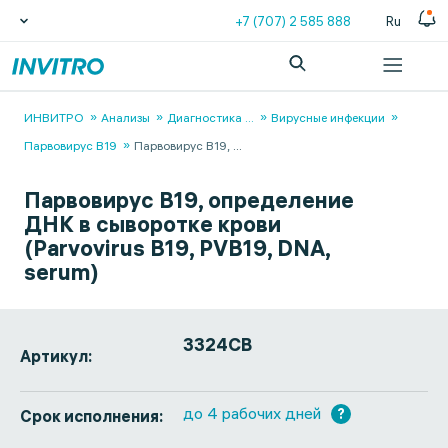
+7 (707) 2 585 888
Ru
ИНВИТРО
Анализы
Диагностика
...
Вирусные инфекции
Парвовирус В19
Парвовирус В19,
...
Парвовирус В19, определение
ДНК в сыворотке крови
(Parvovirus В19, PVB19, DNA,
serum)
3324СВ
Артикул:
до 4 рабочих дней
?
Срок исполнения: