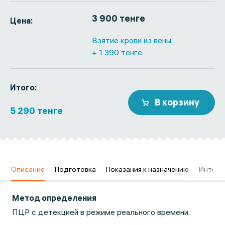
3 900 тенге
Цена:
Взятие крови из вены:
+ 1 390 тенге
Итого:
В корзину
5 290 тенге
в
Описание
Подготовка
Показания к назначению
Интерп
Метод определения
ПЦР с детекцией в режиме реального времени.