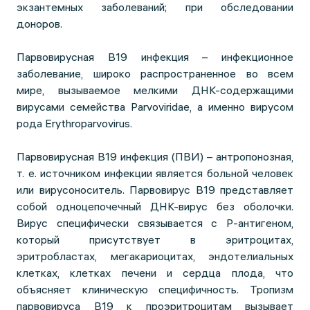
экзантемных заболеваний; при обследовании
доноров.
Парвовирусная В19 инфекция – инфекционное
заболевание, широко распространенное во всем
мире, вызываемое мелкими ДНК-содержащими
вирусами семейства Parvoviridae, а именно вирусом
рода Erythroparvovirus.
Парвовирусная В19 инфекция (ПВИ) – антропонозная,
т. е. источником инфекции является больной человек
или вирусоноситель. Парвовирус В19 представляет
собой одноцепочечный ДНК-вирус без оболочки.
Вирус специфически связывается с Р-антигеном,
который присутствует в эритроцитах,
эритробластах, мегакариоцитах, эндотелиальных
клетках, клетках печени и сердца плода, что
объясняет клиническую специфичность. Тропизм
парвовируса В19 к проэритроцитам вызывает