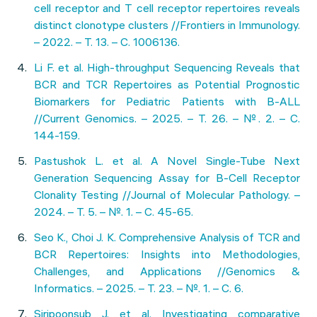
cell receptor and T cell receptor repertoires reveals
distinct clonotype clusters //Frontiers in Immunology.
– 2022. – Т. 13. – С. 1006136.
Li F. et al. High-throughput Sequencing Reveals that
BCR and TCR Repertoires as Potential Prognostic
Biomarkers for Pediatric Patients with B-ALL
//Current Genomics. – 2025. – Т. 26. – №. 2. – С.
144-159.
Pastushok L. et al. A Novel Single-Tube Next
Generation Sequencing Assay for B-Cell Receptor
Clonality Testing //Journal of Molecular Pathology. –
2024. – Т. 5. – №. 1. – С. 45-65.
Seo K., Choi J. K. Comprehensive Analysis of TCR and
BCR Repertoires: Insights into Methodologies,
Challenges, and Applications //Genomics &
Informatics. – 2025. – Т. 23. – №. 1. – С. 6.
Siripoonsub J. et al. Investigating comparative