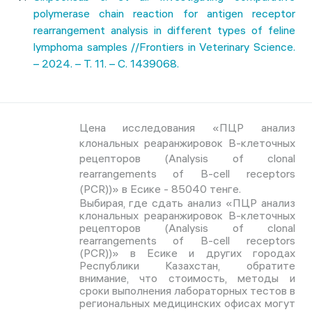
polymerase chain reaction for antigen receptor
rearrangement analysis in different types of feline
lymphoma samples //Frontiers in Veterinary Science.
– 2024. – Т. 11. – С. 1439068.
Цена исследования «ПЦР анализ
клональных реаранжировок В-клеточных
рецепторов (Analysis of clonal
rearrangements of B-cell receptors
(PCR))» в Есике - 85040 тенге.
Выбирая, где сдать анализ «ПЦР анализ
клональных реаранжировок В-клеточных
рецепторов (Analysis of clonal
rearrangements of B-cell receptors
(PCR))» в Есике и других городах
Республики Казахстан, обратите
внимание, что стоимость, методы и
сроки выполнения лабораторных тестов в
региональных медицинских офисах могут