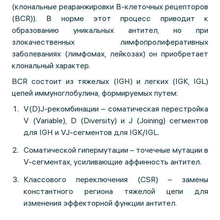
(клональные реаранжировки B-клеточных рецепторов
(BCR)). В норме этот процесс приводит к
образованию уникальных антител, но при
злокачественных лимфопролиферативных
заболеваниях (лимфомах, лейкозах) он приобретает
клональный характер.
BCR состоит из тяжелых (IGH) и легких (IGK, IGL)
цепей иммуноглобулина, формируемых путем:
V(D)J-рекомбинации – соматическая перестройка
V (Variable), D (Diversity) и J (Joining) сегментов
для IGH и VJ-сегментов для IGK/IGL.
Соматической гипермутации – точечные мутации в
V-сегментах, усиливающие аффинность антител.
Классового переключения (CSR) – замены
константного региона тяжелой цепи для
изменения эффекторной функции антител.