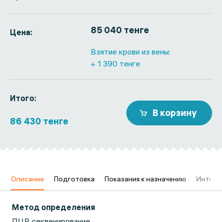
85 040 тенге
Цена:
Взятие крови из вены:
+ 1 390 тенге
Итого:
В корзину
86 430 тенге
в
Описание
Подготовка
Показания к назначению
Интерп
Метод определения
ПЦР, секвенирование.