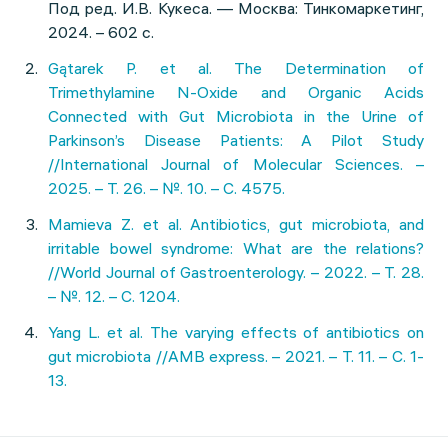
Под ред. И.В. Кукеса. — Москва: Тинкомаркетинг,
2024. – 602 с.
Gątarek P. et al. The Determination of
Trimethylamine N-Oxide and Organic Acids
Connected with Gut Microbiota in the Urine of
Parkinson’s Disease Patients: A Pilot Study
//International Journal of Molecular Sciences. –
2025. – Т. 26. – №. 10. – С. 4575.
Mamieva Z. et al. Antibiotics, gut microbiota, and
irritable bowel syndrome: What are the relations?
//World Journal of Gastroenterology. – 2022. – Т. 28.
– №. 12. – С. 1204.
Yang L. et al. The varying effects of antibiotics on
gut microbiota //AMB express. – 2021. – Т. 11. – С. 1-
13.