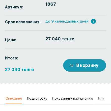
1867
Артикул:
до 9 календарных дней
?
Срок исполнения:
27 040 тенге
Цена:
Итого:
В корзину
27 040 тенге
в
Описание
Подготовка
Показания к назначению
Интерп