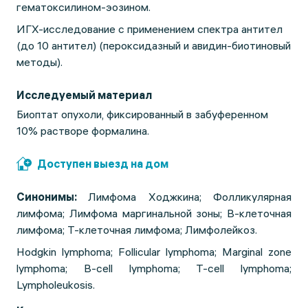
гематоксилином-эозином.
ИГХ-исследование с применением спектра антител
(до 10 антител) (пероксидазный и авидин-биотиновый
методы).
Исследуемый материал
Биоптат опухоли, фиксированный в забуференном
10% растворе формалина.
Доступен выезд на дом
Синонимы:
Лимфома Ходжкина; Фолликулярная
лимфома; Лимфома маргинальной зоны; B-клеточная
лимфома; Т-клеточная лимфома; Лимфолейкоз.
Hodgkin lymphoma; Follicular lymphoma; Marginal zone
lymphoma; B-cell lymphoma; T-cell lymphoma;
Lympholeukosis.