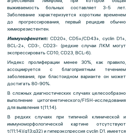
агрессивная лимфома, при которой общая
выживаемость больных составляет 3-5 лет.
Заболевание характеризуется коротким временем
до прогрессирования, первый рецидив обычно
химиорезистентен.
Иммунофенотип:
CD20+, CD5+/CD43+, сyclin D1+,
BCL-2+, CD3-, CD23- (редкие случаи ЛКМ могут
экспрессировать CD10, CD23, BCL-6).
Индекс пролиферации менее 30%, как правило,
ассоциируется с благоприятным течением
заболевания, при бластоидном варианте он может
достигать 80-90%.
В сложных диагностических случаях целесообразно
выполнение цитогенетического/FISH-исследования
для выявления t(11;14).
В редких случаях при типичной клинической и
иммуноморфологической картине отсутствуют
t(11;14)(q13;q32) и гиперэкспрессия сyclin D1, имеется