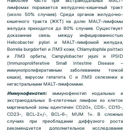
Наиболее часто при экстранодальных MALT-
лимфомах поражается желудочно-кишечный тракт
(около 50% случаев). Среди органов желудочно-
кишечного тракта (ЖКТ) на долю MALT-лимфомы
желудка приходится до 80% случаев. Существует
доказанная связь между инфицированностью
Helicobacter pylori и MALT-лимфомой желудка,
Borrelia burgdorferi и ЛМЗ кожи, Chlamydophila psittaci
и ЛМЗ орбиты, Campylobacter jejuni и IPSID
(Immunoproliferative Small Intestine Disease –
иммунопролиферативным заболеванием тонкой
кишки), вирусом гепатита С и ЛМЗ селезенки и
негастральными MALT-лимфомами.
Иммунофенотип:
иммунофенотип нодальных и
экстранодальных В-клеточных лимфом из клеток
маргинальной зоны идентичен: CD20+, CD5-, CD10-,
CD23-, BCL-2+/-, BCL-6-, MUM 1+. В сложных
случаях при преобладании диффузного роста
рекомендуется дополнительное исследование