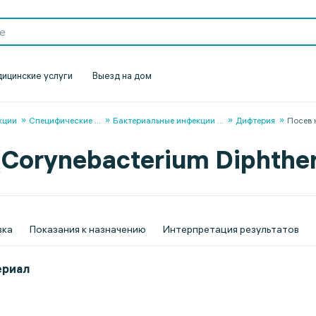
ицинские услуги
Выезд на дом
кции
Специфические
...
Бактериальные инфекции
...
Дифтерия
Посев 
Corynebacterium Diphtheri
вка
Показания к назначению
Интерпретация результатов
ериал