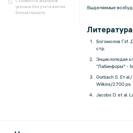
Cтоимость анализов
указана без учета взятия
Выделяемые возбудит
биоматериала
Литература
Богомолов Г.И. 
стр.
Энциклопедия кл
"Лабинформ" - М.
Gorbach S. Et al.
Wilkins/2700 ps.
Jacobs D. et al.