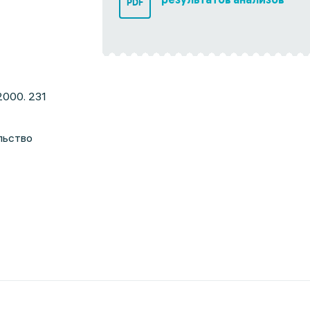
PDF
2000. 231
льство