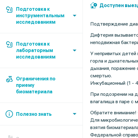
Доступен выез
Подготовка к
инструментальным
исследованиям
Подтверждение диаг
Дифтерия вызывается
неподвижная бактери
Подготовка к
лабораторным
У непривитых детей 
исследованиям
горла и дыхательных
дыхания, поражение 
смертью.
Ограничения по
Инкубационный (1 - 
приему
биоматериала
При подозрении на д
влагалища в паре с м
Обратите внимание! 
Полезно знать
Для микробиологиче
взятия биоматериал
Федеральной справо