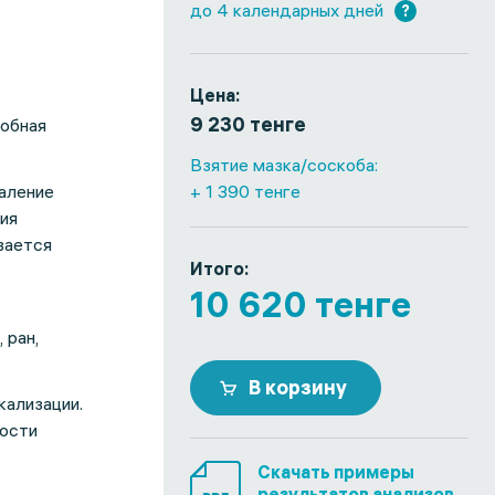
до 4 календарных дней
?
Цена:
9 230 тенге
робная
Взятие мазка/соскоба:
паление
+ 1 390 тенге
ия
вается
Итого:
10 620 тенге
 ран,
В корзину
кализации.
мости
Скачать примеры
результатов анализов