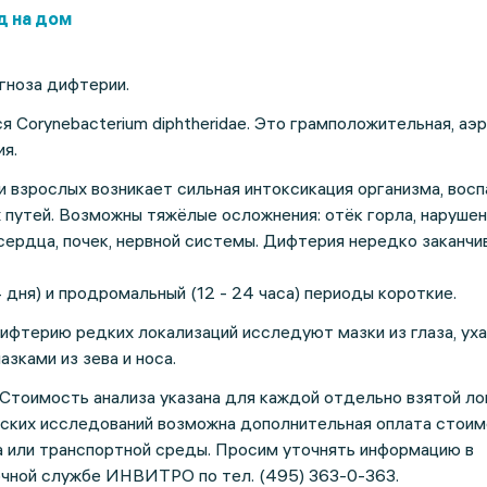
д на дом
ноза дифтерии.
 Corynebacterium diphtheridae. Это грамположительная, аэ
я.
и взрослых возникает сильная интоксикация организма, вос
 путей. Возможны тяжёлые осложнения: отёк горла, нарушен
сердца, почек, нервной системы. Дифтерия нередко заканчи
4 дня) и продромальный (12 - 24 часа) периоды короткие.
ифтерию редких локализаций исследуют мазки из глаза, уха,
азками из зева и носа.
Стоимость анализа указана для каждой отдельно взятой ло
ских исследований возможна дополнительная оплата стои
а или транспортной среды. Просим уточнять информацию в
чной службе ИНВИТРО по тел. (495) 363-0-363.