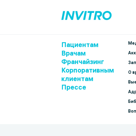
Пациентам
Мед
Врачам
Ак
Франчайзинг
Зап
Корпоративным
О в
клиентам
Вые
Прессе
Адр
Биб
Воп