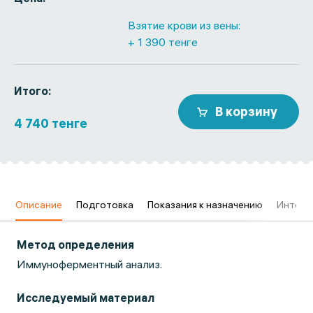
Взятие крови из вены:
+ 1 390 тенге
Итого:
В корзину
4 740 тенге
в
Описание
Подготовка
Показания к назначению
Интерп
Метод определения
Иммуноферментный анализ.
Исследуемый материал