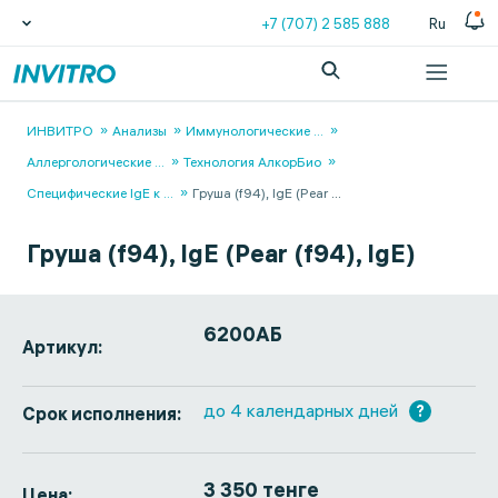
+7 (707) 2 585 888
Ru
ИНВИТРО
Анализы
Иммунологические
...
Аллергологические
...
Технология АлкорБио
Специфические IgЕ к
...
Груша (f94), IgE (Pear
...
Груша (f94), IgE (Pear (f94), IgE)
6200АБ
Артикул:
до 4 календарных дней
?
Срок исполнения:
3 350 тенге
Цена: