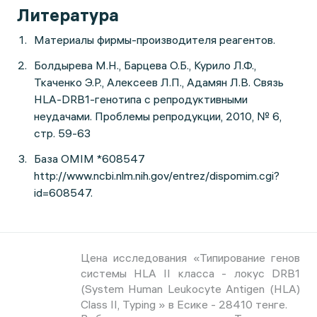
Литература
Материалы фирмы-производителя реагентов.
Болдырева М.Н., Барцева О.Б., Курило Л.Ф.,
Ткаченко Э.Р., Алексеев Л.П., Адамян Л.В. Связь
HLA-DRB1-генотипа с репродуктивными
неудачами. Проблемы репродукции, 2010, № 6,
стр. 59-63
База OMIM *608547
http://www.ncbi.nlm.nih.gov/entrez/dispomim.cgi?
id=608547.
Цена исследования «Типирование генов
системы HLA II класса - локус DRB1
(System Human Leukocyte Antigen (HLA)
Class II, Typing » в Есике - 28410 тенге.