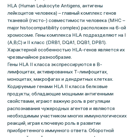
HLA (Human Leukocyte Antigens, антигены
лейкоцитов человека) – главный комплекс генов
тканевой (гисто-) совместимости человека (MHC –
major histocompatibility complex) расположен на 6-ой
хромосоме. Гены комплекса HLA подразделяют на I
(A,B,C) и II класс (DRB1, DQA1, DQB1, DPB1).
Характерной особенностью HLA-генов является их
чрезвычайное разнообразие.
Гены HLA II класса экспрессируются в B-
лимфоцитах, активированных T-лимфоцитах,
моноцитах, макрофагах и дендритных клетках.
Кодируемые генами HLA II класса белковые
продукты, обладающие мощными антигенными
свойствами, играют важную роль в регуляции
распознавания чужеродных агентов и являются
необходимым участником многих иммунологических
реакций, играя ключевую роль в развитии
приобретенного иммунного ответа. Оборотной