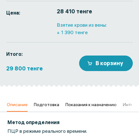
28 410 тенге
Цена:
Взятие крови из вены:
+ 1 390 тенге
Итого:
В корзину
29 800 тенге
в
Описание
Подготовка
Показания к назначению
Интерп
Метод определения
ПЦР в режиме реального времени.