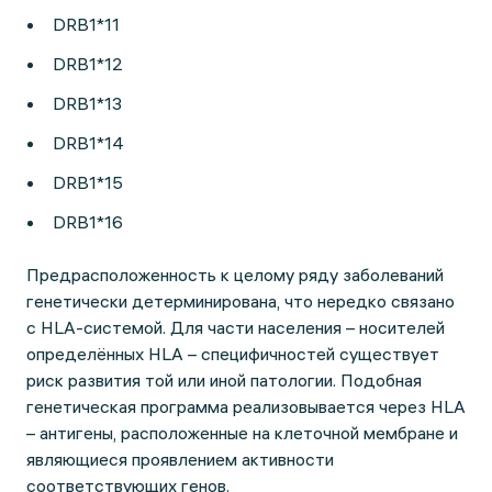
DRB1*11
DRB1*12
DRB1*13
DRB1*14
DRB1*15
DRB1*16
Предрасположенность к целому ряду заболеваний
генетически детерминирована, что нередко связано
с HLA-системой. Для части населения – носителей
определённых HLA – специфичностей существует
риск развития той или иной патологии. Подобная
генетическая программа реализовывается через HLA
– антигены, расположенные на клеточной мембране и
являющиеся проявлением активности
соответствующих генов.