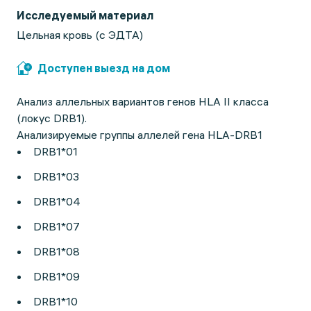
Исследуемый материал
Цельная кровь (с ЭДТА)
Доступен выезд на дом
Анализ аллельных вариантов генов HLA II класса
(локус DRB1).
Анализируемые группы аллелей гена HLA-DRB1
DRB1*01
DRB1*03
DRB1*04
DRB1*07
DRB1*08
DRB1*09
DRB1*10