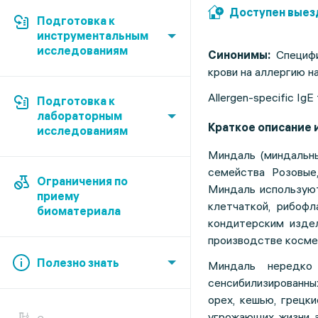
Доступен выез
Подготовка к
инструментальным
исследованиям
Синонимы:
Специф
крови на аллергию н
Allergen-specific IgE
Подготовка к
лабораторным
Краткое описание и
исследованиям
Миндаль (миндальны
семейства Розовые
Ограничения по
Миндаль используют
приему
клетчаткой, рибоф
биоматериала
кондитерским издел
производстве косме
Полезно знать
Миндаль нередко
сенсибилизированны
орех, кешью, грецки
угрожающих жизни а