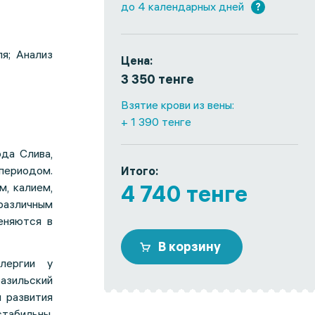
до 4 календарных дней
?
я;
Анализ
Цена:
3 350 тенге
Взятие крови из вены:
+ 1 390 тенге
да Слива,
периодом.
Итого:
м, калием,
4 740 тенге
различным
еняются в
В корзину
лергии у
разильский
н развития
табильны,