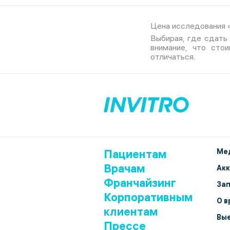
Цена исследования «М
Выбирая, где сдать 
внимание, что сто
отличаться.
Пациентам
Мед
Врачам
Ак
Франчайзинг
Зап
Корпоративным
О в
клиентам
Вые
Прессе