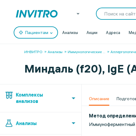
Пациентам
Анализы
Акции
Адреса
Мед
ИНВИТРО
Анализы
Иммунологические
...
Аллергологич
Миндаль (f20), IgE (A
Комплексы
Описание
Подгото
анализов
Метод определен
Анализы
Иммуноферментный 