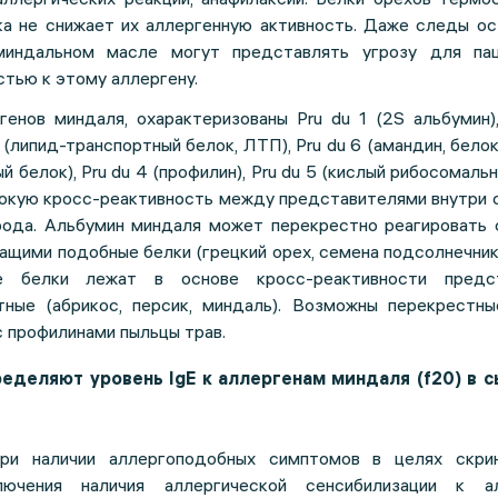
ка не снижает их аллергенную активность. Даже следы ос
миндальном масле могут представлять угрозу для па
тью к этому аллергену.
енов миндаля, охарактеризованы Pru du 1 (2S альбумин),
3 (липид-транспортный белок, ЛТП), Pru du 6 (амандин, белок
 белок), Pru du 4 (профилин), Pru du 5 (кислый рибосомальн
кую кросс-реактивность между представителями внутри 
рода. Альбумин миндаля может перекрестно реагировать 
щими подобные белки (грецкий орех, семена подсолнечника
ые белки лежат в основе кросс-реактивности предс
ные (абрикос, персик, миндаль). Возможны перекрестны
 профилинами пыльцы трав.
еделяют уровень IgE к аллергенам миндаля (f20) в 
ри наличии аллергоподобных симптомов в целях скри
ключения наличия аллергической сенсибилизации к а