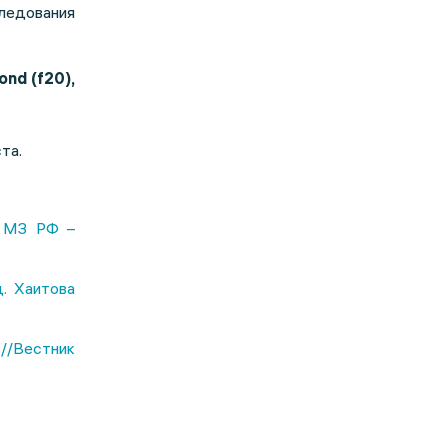
ледования
nd (f20),
та.
. МЗ РФ –
д. Хаитова
 //Вестник