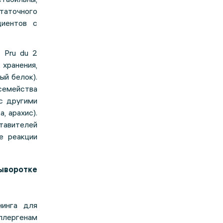
таточного
циентов с
 Pru du 2
 хранения,
ый белок).
семейства
с другими
, арахис).
тавителей
е реакции
сыворотке
нинга для
ллергенам