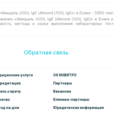
индаль (f20), IgE (Almond (f20), IgE)» в Есике - 3350 тенг
анализ «Миндаль (f20), IgE (Almond (f20), IgE)» в Есике 
имость, методы и сроки выполнения лабораторных тес
Обратная связь
ицинские услуги
Об ИНВИТРО
кредитация
Партнеры
ись к врачу
Вакансии
рачах
Клиники-партнеры
зд на дом
Юридическая информация