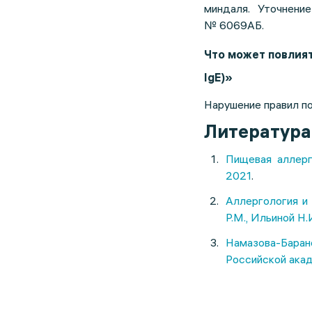
миндаля. Уточнени
№
6069АБ
.
Что может повлиять
IgE)»
Нарушение правил по
Литература
Пищевая аллерг
2021
.
Аллергология и
Р.М., Ильиной Н.
Намазова-Барано
Российской акаде