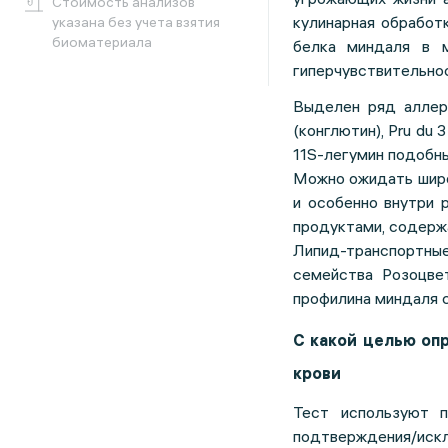
Cтоимость анализов
кулинарная обработ
указана без учета взятия
биоматериала
белка миндаля в 
гиперчувствительнос
Выделен ряд аллерг
(конглютин), Pru du 
11S-легумин подобный
Можно ожидать широ
и особенно внутри 
продуктами, содержа
Липид-транспортн
семейства Розоцвет
профилина миндаля с
С какой целью опр
крови
Тест используют п
подтверждения/ис