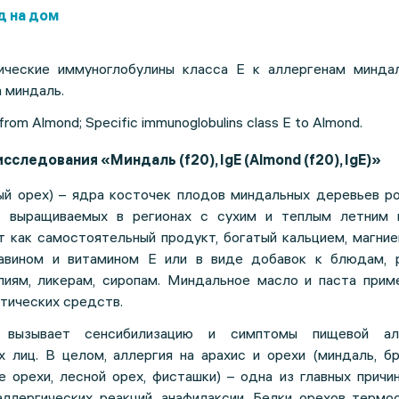
д на дом
ические иммуноглобулины класса Е к аллергенам миндал
а миндаль.
 from Almond; Specific immunoglobulins class E to Almond.
сследования «Миндаль (f20), IgE (Almond (f20), IgE)»
й орех) – ядра косточек плодов миндальных деревьев ро
, выращиваемых в регионах с сухим и теплым летним 
 как самостоятельный продукт, богатый кальцием, магние
лавином и витамином Е или в виде добавок к блюдам, 
иям, ликерам, сиропам. Миндальное масло и паста прим
тических средств.
 вызывает сенсибилизацию и симптомы пищевой ал
х лиц. В целом, аллергия на арахис и орехи (миндаль, б
е орехи, лесной орех, фисташки) – одна из главных причи
ллергических реакций, анафилаксии. Белки орехов термос