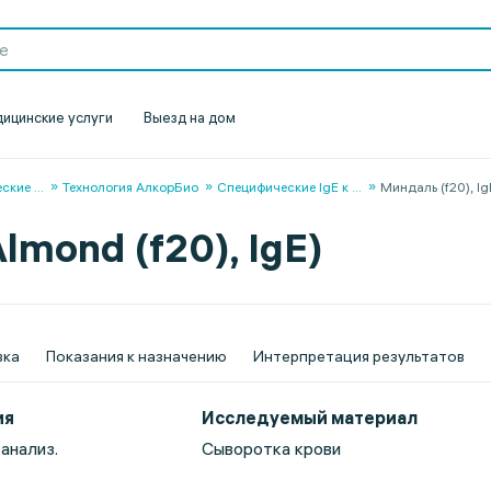
ицинские услуги
Выезд на дом
еские
...
Технология АлкорБио
Специфические IgЕ к
...
Миндаль (f20), Ig
lmond (f20), IgE)
вка
Показания к назначению
Интерпретация результатов
ия
Исследуемый материал
анализ.
Сыворотка крови