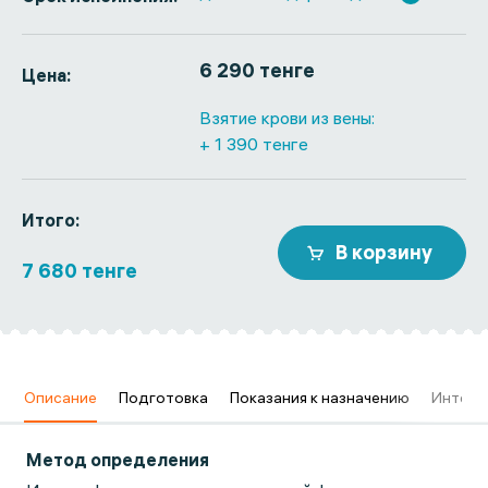
6 290 тенге
Цена:
Взятие крови из вены:
+ 1 390 тенге
Итого:
В корзину
7 680 тенге
в
Описание
Подготовка
Показания к назначению
Интерп
Метод определения