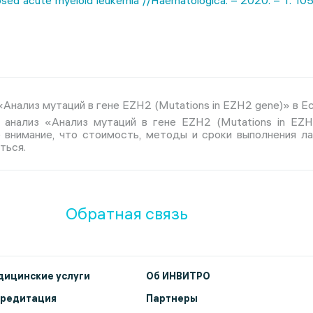
osed acute myeloid leukemia //Haematologica. – 2020. – Т. 105
Анализ мутаций в гене EZH2 (Mutations in EZH2 gene)» в Ес
 анализ «Анализ мутаций в гене EZH2 (Mutations in EZ
е внимание, что стоимость, методы и сроки выполнения л
ться.
Обратная связь
ицинские услуги
Об ИНВИТРО
кредитация
Партнеры