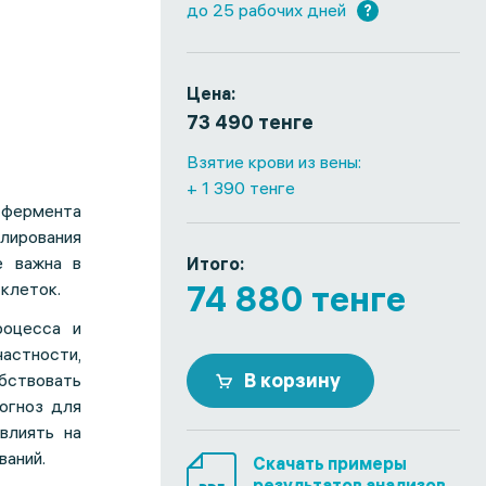
до 25 рабочих дней
?
Цена:
73 490 тенге
Взятие крови из вены:
+ 1 390 тенге
у фермента
лирования
е важна в
Итого:
клеток.
74 880 тенге
роцесса и
астности,
В корзину
ствовать
огноз для
влиять на
ваний.
Скачать примеры
результатов анализов