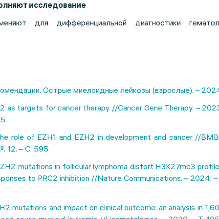
полняют исследование
меняют для дифференциальной диагностики гематоло
омендации. Острые миелоидные лейкозы (взрослые). – 2024
/2 as targets for cancer therapy //Cancer Gene Therapy. – 2023.
5.
 The role of EZH1 and EZH2 in development and cancer //BMB 
. 12. – С. 595.
EZH2 mutations in follicular lymphoma distort H3K27me3 profile
esponses to PRC2 inhibition //Nature Communications. – 2024. – 
EZH2 mutations and impact on clinical outcome: an analysis in 1,6