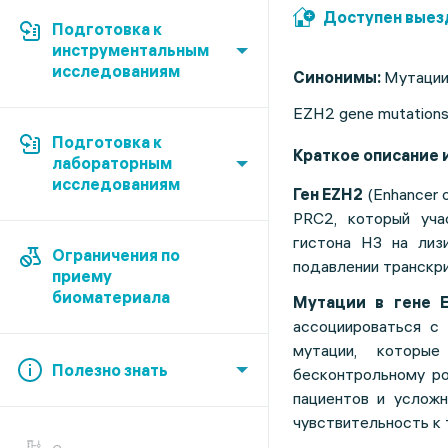
Доступен выез
Подготовка к
инструментальным
исследованиям
Синонимы:
Мутации
EZH2 gene mutations
Подготовка к
Краткое описание 
лабораторным
исследованиям
Ген EZH2
(Enhancer 
PRC2, который уча
гистона H3 на лиз
Ограничения по
подавлении транскри
приему
биоматериала
Мутации в гене 
ассоциироваться с 
мутации, которые
Полезно знать
бесконтрольному ро
пациентов и усложн
чувствительность к 