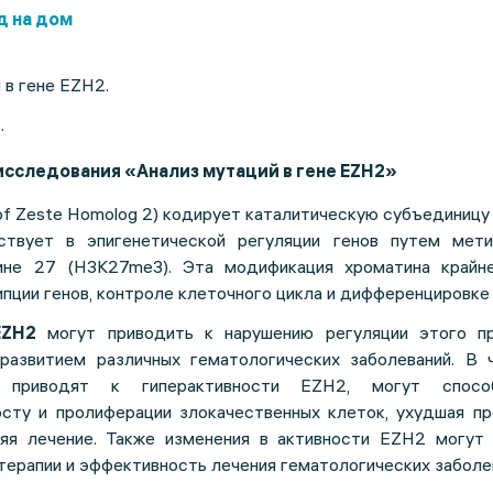
д на дом
 в гене EZH2.
.
исследования «Анализ мутаций в гене EZH2»
of Zeste Homolog 2) кодирует каталитическую субъединиц
ствует в эпигенетической регуляции генов путем мети
ине 27 (H3K27me3). Эта модификация хроматина крайн
пции генов, контроле клеточного цикла и дифференцировке 
EZH2
могут приводить к нарушению регуляции этого п
развитием различных гематологических заболеваний. В ч
 приводят к гиперактивности EZH2, могут способ
сту и пролиферации злокачественных клеток, ухудшая пр
яя лечение. Также изменения в активности EZH2 могут 
терапии и эффективность лечения гематологических заболе