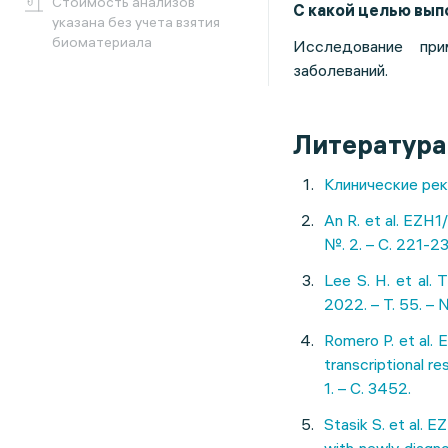
Cтоимость анализов
С какой целью вы
указана без учета взятия
биоматериала
Исследование при
заболеваний.
Литература
Клинические рек
An R. et al. EZH1
№. 2. – С. 221-23
Lee S. H. et al.
2022. – Т. 55. – №
Romero P. et al. 
transcriptional r
1. – С. 3452.
Stasik S. et al. 