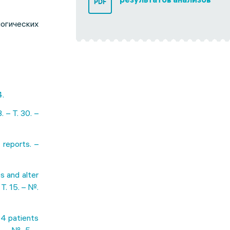
PDF
гических
.
 – Т. 30. –
reports. –
s and alter
Т. 15. – №.
04 patients