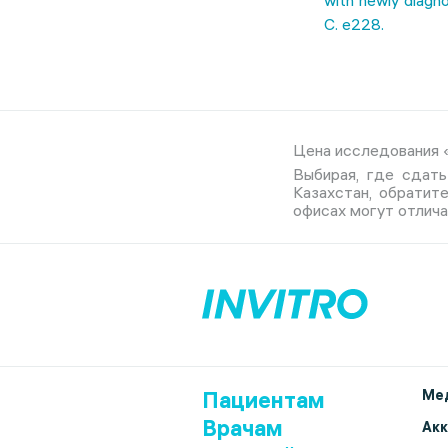
with newly diagn
С. e228.
Цена исследования «
Выбирая, где сдать
Казахстан, обратит
офисах могут отлича
Пациентам
Мед
Врачам
Ак