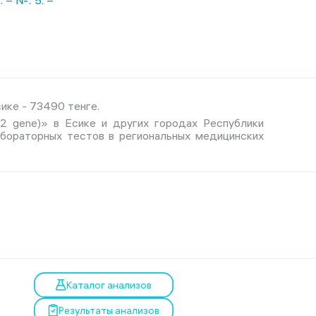
. – №. 5. –
ике - 73490 тенге.
H2 gene)» в Есике и других городах Республики
абораторных тестов в региональных медицинских
Каталог анализов
Результаты анализов