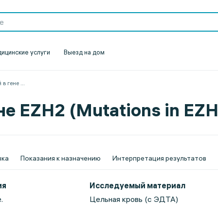
ицинские услуги
Выезд на дом
 в гене
...
не EZH2 (Mutations in EZH
вка
Показания к назначению
Интерпретация результатов
ия
Исследуемый материал
.
Цельная кровь (с ЭДТА)