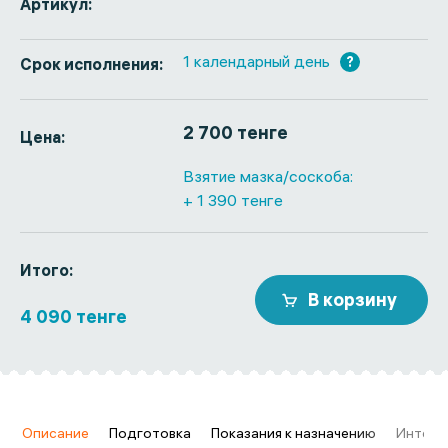
Артикул:
1 календарный день
?
Срок исполнения:
2 700 тенге
Цена:
Взятие мазка/соскоба:
+ 1 390 тенге
Итого:
В корзину
4 090 тенге
в
Описание
Подготовка
Показания к назначению
Интерп