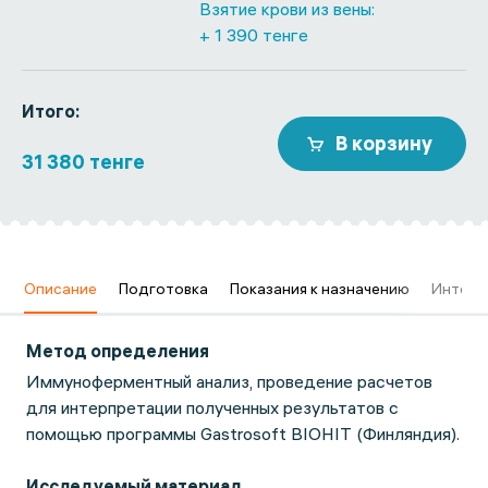
Взятие крови из вены:
+ 1 390 тенге
Итого:
В корзину
31 380 тенге
в
Описание
Подготовка
Показания к назначению
Интерп
Метод определения
Иммуноферментный анализ, проведение расчетов
для интерпретации полученных результатов с
помощью программы Gastrosoft BIOHIT (Финляндия).
Исследуемый материал