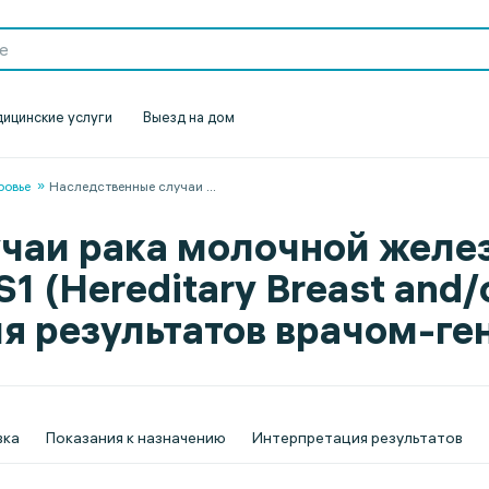
ицинские услуги
Выезд на дом
ровье
Наследственные случаи
...
чаи рака молочной желе
 (Hereditary Breast and/
ия результатов врачом-ге
вка
Показания к назначению
Интерпретация результатов