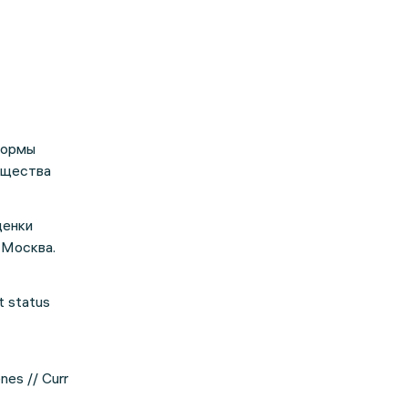
формы
бщества
ценки
 Москва.
t status
nes // Curr