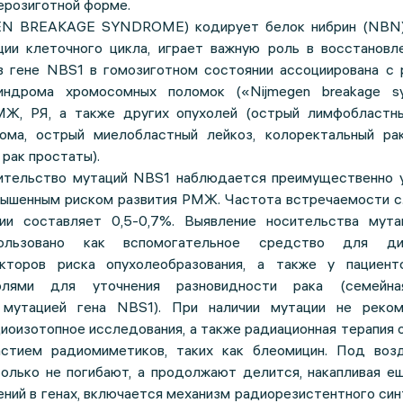
терозиготной форме.
EN BREAKAGE SYNDROME) кодирует белок нибрин (NBN)
ции клеточного цикла, играет важную роль в восстановл
в гене NBS1 в гомозиготном состоянии ассоциирована с 
индрома хромосомных поломок («Nijmegen breakage sy
МЖ, РЯ, а также других опухолей (острый лимфобластны
ома, острый миелобластный лейкоз, колоректальный рак
 рак простаты).
ительство мутаций NBS1 наблюдается преимущественно у
вышенным риском развития РМЖ. Частота встречаемости c.
ции составляет 0,5-0,7%. Выявление носительства мут
льзовано как вспомогательное средство для диа
кторов риска опухолеобразования, а также у пациен
олями для уточнения разновидности рака (семейна
 мутацией гена NBS1). При наличии мутации не реко
иоизотопное исследования, а также радиационная терапия 
астием радиомиметиков, таких как блеомицин. Под воз
только не погибают, а продолжают делится, накапливая е
ений в генах, включается механизм радиорезистентного си