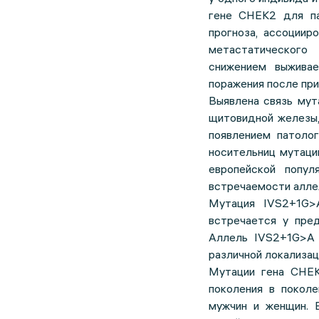
гене CHEK2 для па
прогноза, ассоциир
метастатического
снижением выживае
поражения после пр
Выявлена связь мут
щитовидной железы,
появлением патоло
носительниц мутации
европейской попул
встречаемости алле
Мутация IVS2+1G>
встречается у пред
Аллель IVS2+1G>A 
различной локализац
Мутации гена CHEK
поколения в покол
мужчин и женщин. 