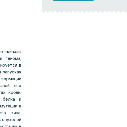
нт-киназы
и генома,
ируется в
 запуская
сформации
аней, его
ах крови.
о белка и
мутации в
го типа,
 опухолей
 мутаций в