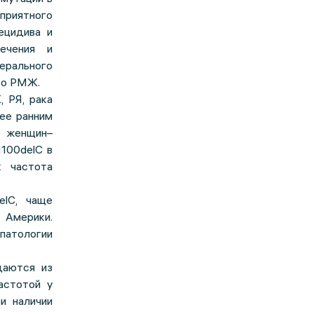
приятного
ецидива и
лечения и
ерального
го РМЖ.
 РЯ, рака
лее ранним
у женщин–
1100delC в
к частота
elC, чаще
 Америки.
патологии
даются из
астотой у
и наличии