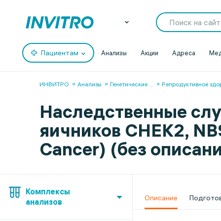
Пациентам
Анализы
Акции
Адреса
Мед
ИНВИТРО
Анализы
Генетические
...
Репродуктивное здо
Наследственные слу
яичников CHEK2, NBS1
Cancer) (без описан
Комплексы
Описание
Подгото
анализов