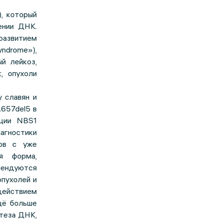
, который
ении ДНК.
развитием
ndrome»),
й лейкоз,
, опухоли
 славян и
657del5 в
ации NBS1
гностики
тов с уже
я форма,
мендуются
опухолей и
действием
щё больше
нтеза ДНК,