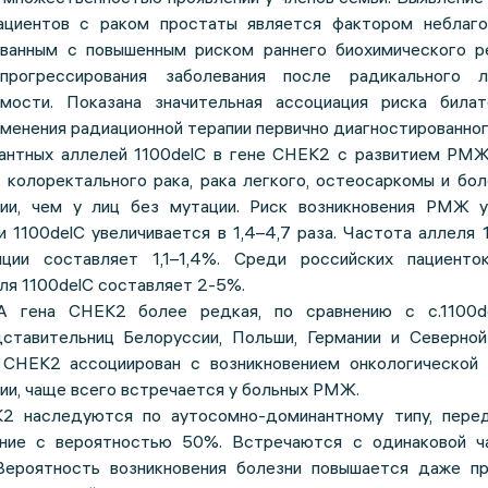
циентов с раком простаты является фактором неблаго
ованным с повышенным риском раннего биохимического р
 прогрессирования заболевания после радикального 
мости. Показана значительная ассоциация риска билат
именения радиационной терапии первично диагностированно
антных аллелей 1100delC в гене CHEK2 с развитием РМЖ,
 колоректального рака, рака легкого, остеосаркомы и бо
гии, чем у лиц без мутации. Риск возникновения РМЖ 
 1100delC увеличивается в 1,4–4,7 раза. Частота аллеля 
яции составляет 1,1–1,4%. Среди российских пациенто
ля 1100delC составляет 2-5%.
A гена CHEK2 более редкая, по сравнению с c.1100d
ставительниц Белоруссии, Польши, Германии и Северной
CHEK2 ассоциирован с возникновением онкологической 
ии, чаще всего встречается у больных РМЖ.
2 наследуются по аутосомно-доминантному типу, пере
ение с вероятностью 50%. Встречаются с одинаковой ч
Вероятность возникновения болезни повышается даже пр