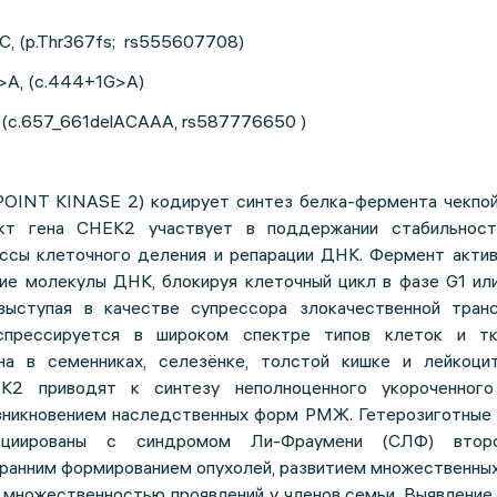
C, (p.Thr367fs; rs555607708)
A, (c.444+1G>A)
 (c.657_661delACAAA, rs587776650 )
OINT KINASE 2) кодирует синтез белка-фермента чекпой
кт гена CHEK2 участвует в поддержании стабильност
ссы клеточного деления и репарации ДНК. Фермент актив
ие молекулы ДНК, блокируя клеточный цикл в фазе G1 или
 выступая в качестве супрессора злокачественной тран
спрессируется в широком спектре типов клеток и тк
на в семенниках, селезёнке, толстой кишке и лейкоцит
K2 приводят к синтезу неполноценного укороченног
зникновением наследственных форм РМЖ. Гетерозиготные 
циированы с синдромом Ли-Фраумени (СЛФ) второ
ранним формированием опухолей, развитием множественных
и множественностью проявлений у членов семьи. Выявление