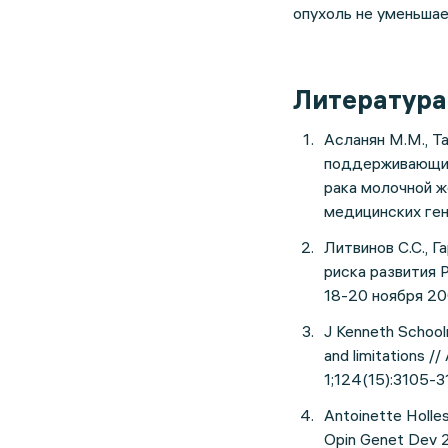
опухоль не уменьшае
Литература
Асланян М.М., Та
поддерживающих
рака молочной ж
медицинских ген
Литвинов С.С., Г
риска развития 
18-20 ноября 200
J Kenneth Schoolm
and limitations 
1;124(15):3105-3
Antoinette Holles
Opin Genet Dev 2