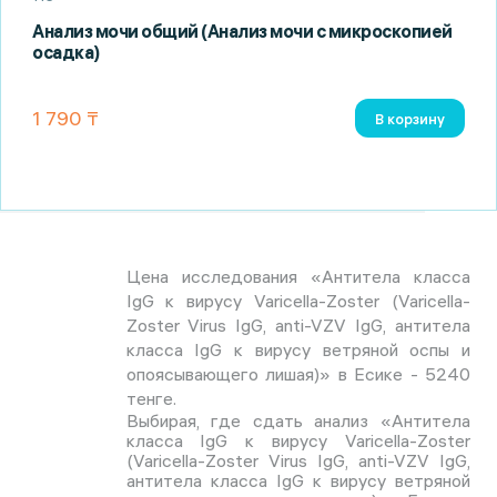
Анализ мочи общий (Анализ мочи с микроскопией
осадка)
1 790 ₸
В корзину
Цена исследования «Антитела класса
IgG к вирусу Varicella-Zoster (Varicella-
Zoster Virus IgG, anti-VZV IgG, антитела
класса IgG к вирусу ветряной оспы и
опоясывающего лишая)» в Есике - 5240
тенге.
Выбирая, где сдать анализ «Антитела
класса IgG к вирусу Varicella-Zoster
(Varicella-Zoster Virus IgG, anti-VZV IgG,
антитела класса IgG к вирусу ветряной