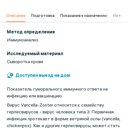
в
Описание
Подготовка
Показания к назначению
Интерп
Метод определения
Иммуноанализ.
Исследуемый материал
Сыворотка крови
Доступен выезд на дом
Показатель гуморального иммунного ответа на
инфекцию или вакцинацию.
Вирус Varicella-Zoster относится к семейству
герпесвирусов - вирус человека типа 3. Первичная
инфекция протекает в форме ветряной оспы (varicella,
chickenpox). Как и другие герпесвирусы, может стать