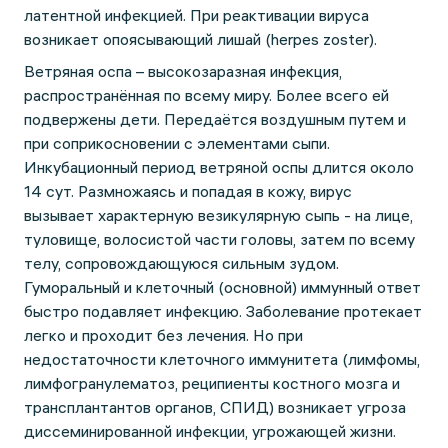
латентной инфекцией. При реактивации вируса
возникает опоясывающий лишай (herpes zoster).
Ветряная оспа – высокозаразная инфекция,
распространённая по всему миру. Более всего ей
подвержены дети. Передаётся воздушным путем и
при соприкосновении с элементами сыпи.
Инкубационный период ветряной оспы длится около
14 сут. Размножаясь и попадая в кожу, вирус
вызывает характерную везикулярную сыпь - на лице,
туловище, волосистой части головы, затем по всему
телу, сопровождающуюся сильным зудом.
Гуморальный и клеточный (основной) иммунный ответ
быстро подавляет инфекцию. Заболевание протекает
легко и проходит без лечения. Но при
недостаточности клеточного иммунитета (лимфомы,
лимфогранулематоз, реципиенты костного мозга и
трансплантантов органов, СПИД) возникает угроза
диссеминированной инфекции, угрожающей жизни.