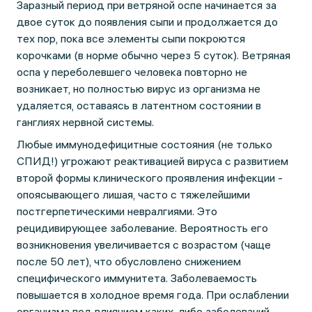
Заразный период при ветряной оспе начинается за
двое суток до появления сыпи и продолжается до
тех пор, пока все элементы сыпи покроются
корочками (в норме обычно через 5 суток). Ветряная
оспа у переболевшего человека повторно не
возникает, но полностью вирус из организма не
удаляется, оставаясь в латентном состоянии в
ганглиях нервной системы.
Любые иммунодефицитные состояния (не только
СПИД!) угрожают реактивацией вируса с развитием
второй формы клинического проявления инфекции -
опоясывающего лишая, часто с тяжелейшими
постгерпетическими невралгиями. Это
рецидивирующее заболевание. Вероятность его
возникновения увеличивается с возрастом (чаще
после 50 лет), что обусловлено снижением
специфического иммунитета. Заболеваемость
повышается в холодное время года. При ослаблении
организма под влиянием каких-либо заболеваний,