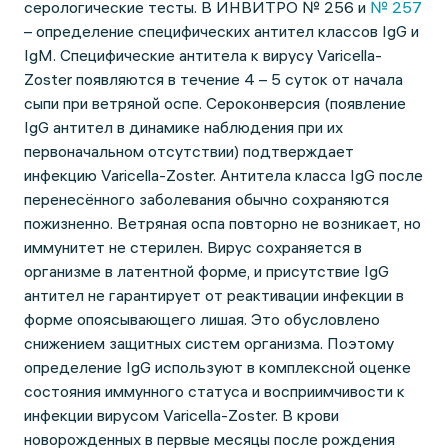
серологические тесты. В ИНВИТРО № 256 и
№ 257
– определение специфических антител классов IgG и
IgM. Специфические антитела к вирусу Varicella-
Zoster появляются в течение 4 – 5 суток от начала
сыпи при ветряной оспе. Сероконверсия (появление
IgG антител в динамике наблюдения при их
первоначальном отсутствии) подтверждает
инфекцию Varicella-Zoster. Антитела класса IgG после
перенесённого заболевания обычно сохраняются
пожизненно. Ветряная оспа повторно не возникает, но
иммунитет не стерилен. Вирус сохраняется в
организме в латентной форме, и присутствие IgG
антител не гарантирует от реактивации инфекции в
форме опоясывающего лишая. Это обусловлено
снижением защитных систем организма. Поэтому
определение IgG используют в комплексной оценке
состояния иммунного статуса и восприимчивости к
инфекции вирусом Varicella-Zoster. В крови
новорожденных в первые месяцы после рождения