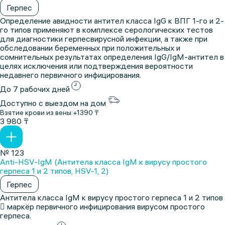
Герпес
Определение авидности антител класса IgG к ВПГ 1-го и 2-
го типов применяют в комплексе серологических тестов
для диагностики герпесвирусной инфекции, а также при
обследовании беременных при положительных и
сомнительных результатах определения IgG/IgM-антител в
целях исключения или подтверждения вероятности
недавнего первичного инфицирования.
До 7 рабочих дней
Доступно с выездом на дом
Взятие крови из вены:
+1390 ₸
3 980 ₸
№ 123
Anti-HSV-IgМ (Антитела класса IgМ к вирусу простого
герпеса 1 и 2 типов, HSV-1, 2)
Герпес
Антитела класса IgМ к вирусу простого герпеса 1 и 2 типов
 маркёр первичного инфицирования вирусом простого
герпеса.