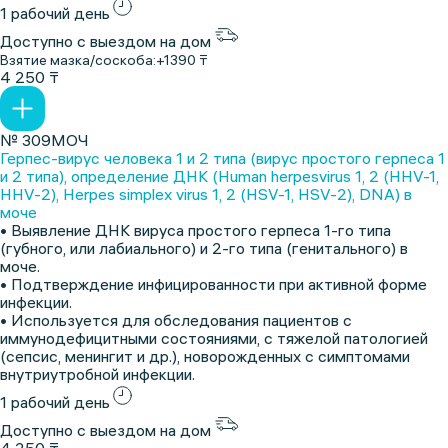
1 рабочий день
Доступно с выездом на дом
Взятие мазка/соскоба:
+1390 ₸
4 250 ₸
№ 309МОЧ
Герпес-вирус человека 1 и 2 типа (вирус простого герпеса 1
и 2 типа), определение ДНК (Human herpesvirus 1, 2 (HHV-1,
HHV-2), Herpes simplex virus 1, 2 (HSV-1, HSV-2), DNA) в
моче
• Выявление ДНК вируса простого герпеса 1-го типа
(губного, или лабиального) и 2-го типа (генитального) в
моче.
• Подтверждение инфицированности при активной форме
инфекции.
• Используется для обследования пациентов с
иммунодефицитными состояниями, с тяжелой патологией
(сепсис, менингит и др.), новорожденных с симптомами
внутриутробной инфекции.
1 рабочий день
Доступно с выездом на дом