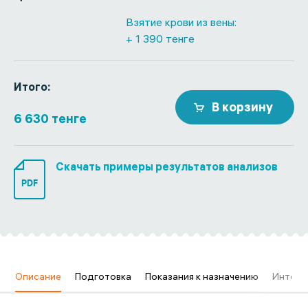
Взятие крови из вены:
+ 1 390 тенге
Итого:
В корзину
6 630 тенге
Скачать примеры результатов анализов
PDF
в
Описание
Подготовка
Показания к назначению
Интерп