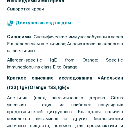
Исследуемый материал
Сыворотка крови
Доступен выезд на дом
Синонимы:
Специфические иммуноглобулины класса
Е к аллергенам апельсинов;
Анализ крови на аллергию
на апельсины.
Allergen-specific IgE from Orange; Specific
immunoglobulins class E to Orange.
Краткое описание исследования «Апельсин
(f33), IgE (Orange, f33, IgE)»
Апельсин (плод апельсинового дерева Citrus
sinensus) – один из наиболее популярных
представителей цитрусовых. Благодаря наличию
комплекса витаминов и других биологически
активных веществ, полезен для профилактики и