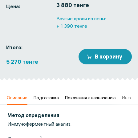
3 880 тенге
Цена:
Взятие крови из вены:
+ 1 390 тенге
Итого:
В корзину
5 270 тенге
в
Описание
Подготовка
Показания к назначению
Интерп
Метод определения
Иммуноферментный анализ.