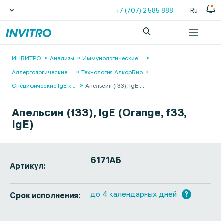
+7 (707) 2 585 888
Ru
ИНВИТРО
Анализы
Иммунологические
...
Аллергологические
...
Технология АлкорБио
Специфические IgЕ к
...
Апельсин (f33), IgE
...
Апельсин (f33), IgE (Orange, f33,
IgE)
6171АБ
Артикул:
до 4 календарных дней
?
Срок исполнения: