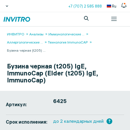
+7 (707) 2 585 888
Ru
ИНВИТРО
Анализы
Иммунологические
...
Аллергологические
...
Технология ImmunoCAP
Бузина черная (t205)
...
Бузина черная (t205) IgE,
ImmunoCap (Elder (t205) IgE,
ImmunoCap)
6425
Артикул:
до 2 календарных дней
?
Срок исполнения: