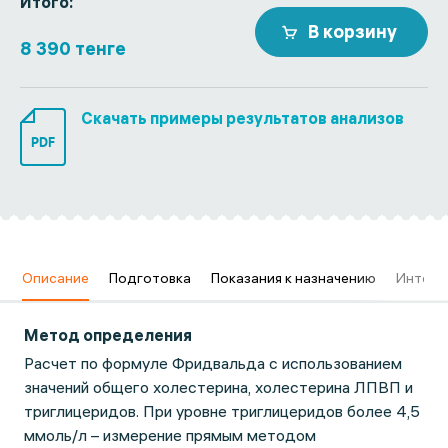
Итого:
В корзину
8 390 тенге
Скачать примеры результатов анализов
PDF
в
Описание
Подготовка
Показания к назначению
Интерп
Метод определения
Расчет по формуле Фридвальда с использованием
значений общего холестерина, холестерина ЛПВП и
триглицеридов. При уровне триглицеридов более 4,5
ммоль/л – измерение прямым методом