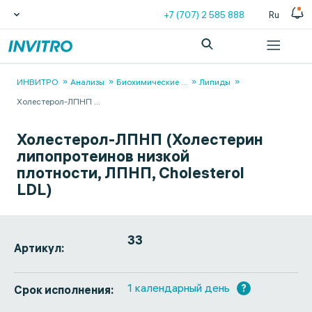
+7 (707) 2 585 888
Ru
ИНВИТРО
Анализы
Биохимические
...
Липиды
Холестерол-ЛПНП
...
Холестерол-ЛПНП (Холестерин
липопротеинов низкой
плотности, ЛПНП, Cholesterol
LDL)
33
Артикул:
1 календарный день
?
Срок исполнения: