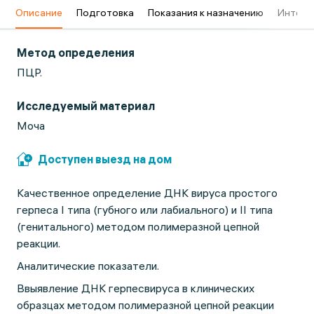
в
Описание
Подготовка
Показания к назначению
Интерп
Метод определения
ПЦР.
Исследуемый материал
Моча
Доступен выезд на дом
Качественное определение ДНК вируса простого
герпеса I типа (губного или лабиального) и II типа
(генитального) методом полимеразной цепной
реакции.
Аналитические показатели.
Ввыявление ДНК герпесвируса в клинических
образцах методом полимеразной цепной реакции