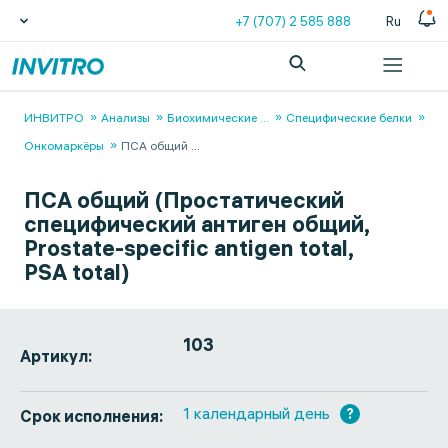
+7 (707) 2 585 888
Ru
ИНВИТРО
Анализы
Биохимические
...
Специфические белки
Онкомаркёры
ПСА общий
...
ПСА общий (Простатический
специфический антиген общий,
Prostate-specific antigen total,
PSA total)
103
Артикул:
1 календарный день
?
Срок исполнения: