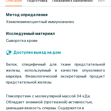
в
Описание
Подготовка
Показания к назначению
Интерп
Метод определения
Хемилюминесцентный иммуноанализ.
Исследуемый материал
Сыворотка крови
Доступен выезд на дом
Белок, специфичный для ткани предстательной
железы, используемый в качестве опухолевого
маркёра. Физиологический экскреторный продукт
предстательной железы.
Гликопротеин с молекулярной массой 34 кДа.
Обладает энзимной (протеазной) активностью,
уменьшая вязкость спермы. Содержится в