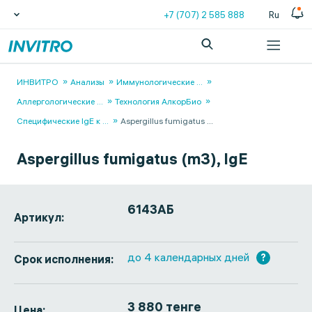
+7 (707) 2 585 888
Ru
ИНВИТРО
Анализы
Иммунологические
...
Аллергологические
...
Технология АлкорБио
Специфические IgE к
...
Aspergillus fumigatus
...
Aspergillus fumigatus (m3), IgE
6143АБ
Артикул:
до 4 календарных дней
?
Срок исполнения:
3 880 тенге
Цена: