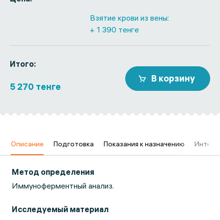
Взятие крови из вены:
+ 1 390 тенге
Итого:
В корзину
5 270 тенге
в
Описание
Подготовка
Показания к назначению
Интерп
Метод определения
Иммуноферментный анализ.
Исследуемый материал