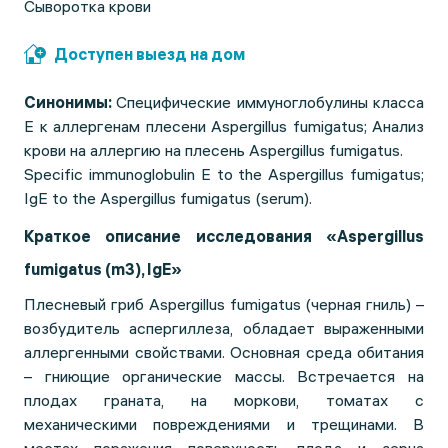
Сыворотка крови
Доступен выезд на дом
Синонимы:
Специфические иммуноглобулины класса
Е к аллергенам плесени Aspergillus fumigatus; Анализ
крови на аллергию на плесень Aspergillus fumigatus.
Specific immunoglobulin E to the Aspergillus fumigatus;
IgE to the Aspergillus fumigatus (serum).
Краткое описание исследования «Aspergillus
fumigatus (m3), IgE»
Плесневый гриб Aspergillus fumigatus (черная гниль) –
возбудитель аспергиллеза, обладает выраженными
аллергенными свойствами. Основная среда обитания
– гниющие органические массы. Встречается на
плодах граната, на моркови, томатах с
механическими повреждениями и трещинами. В