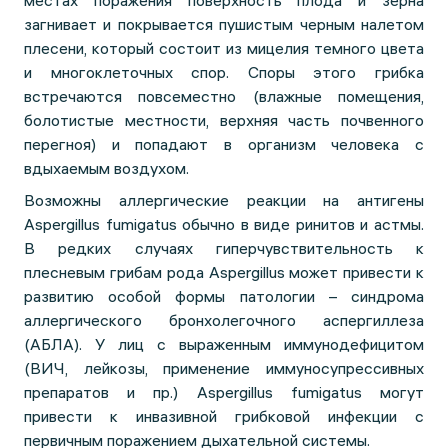
местах поражения поверхность плода и зерна
загнивает и покрывается пушистым черным налетом
плесени, который состоит из мицелия темного цвета
и многоклеточных спор. Споры этого грибка
встречаются повсеместно (влажные помещения,
болотистые местности, верхняя часть почвенного
перегноя) и попадают в организм человека с
вдыхаемым воздухом.
Возможны аллергические реакции на антигены
Aspergillus fumigatus обычно в виде ринитов и астмы.
В редких случаях гиперчувствительность к
плесневым грибам рода Aspergillus может привести к
развитию особой формы патологии – синдрома
аллергического бронхолегочного аспергиллеза
(АБЛА). У лиц с выраженным иммунодефицитом
(ВИЧ, лейкозы, применение иммуносупрессивных
препаратов и пр.) Aspergillus fumigatus могут
привести к инвазивной грибковой инфекции с
первичным поражением дыхательной системы.