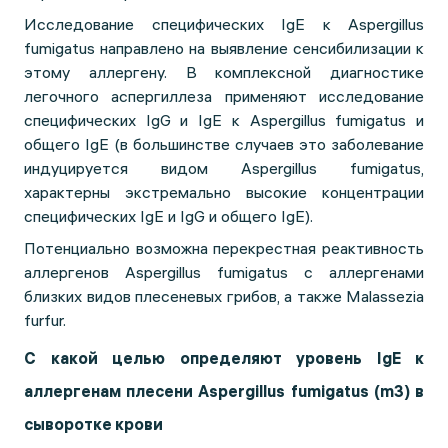
Исследование специфических IgE к Aspergillus
fumigatus направлено на выявление сенсибилизации к
этому аллергену. В комплексной диагностике
легочного аспергиллеза применяют исследование
специфических IgG и IgE к Aspergillus fumigatus и
общего IgE (в большинстве случаев это заболевание
индуцируется видом Aspergillus fumigatus,
характерны экстремально высокие концентрации
специфических IgE и IgG и общего IgE).
Потенциально возможна перекрестная реактивность
аллергенов Aspergillus fumigatus с аллергенами
близких видов плесеневых грибов, а также Malassezia
furfur.
С какой целью определяют уровень IgE к
аллергенам плесени Aspergillus fumigatus (m3) в
сыворотке крови