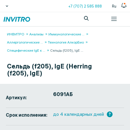
+7 (707) 2 585 888
Ru
ИНВИТРО
Анализы
Иммунологические
...
Аллергологические
...
Технология АлкорБио
Специфические IgЕ к
...
Сельдь (f205), IgE
...
Сельдь (f205), IgE (Herring
(f205), IgE)
6091АБ
Артикул:
до 4 календарных дней
?
Срок исполнения: