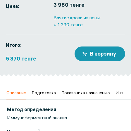
3 980 тенге
Цена:
Взятие крови из вены:
+ 1 390 тенге
Итого:
В корзину
5 370 тенге
в
Описание
Подготовка
Показания к назначению
Интерп
Метод определения
Иммуноферментный анализ.