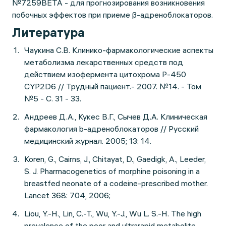
№7259BETA - для прогнозирования возникновения
побочных эффектов при приеме β-адреноблокаторов.
Литература
Чаукина С.В. Клинико-фармакологические аспекты
метаболизма лекарственных средств под
действием изофермента цитохрома Р-450
CYP2D6 // Трудный пациент.- 2007. №14. - Том
№5 - С. 31 - 33.
Андреев Д.А., Кукес В.Г., Сычев Д.А. Клиническая
фармакология b-адреноблокаторов // Русский
медицинский журнал. 2005; 13: 14.
Koren, G., Cairns, J., Chitayat, D., Gaedigk, A., Leeder,
S. J. Pharmacogenetics of morphine poisoning in a
breastfed neonate of a codeine-prescribed mother.
Lancet 368: 704, 2006;
Liou, Y.-H., Lin, C.-T., Wu, Y.-J., Wu L. S.-H. The high
prevalence of the poor and ultrarapid metabolite