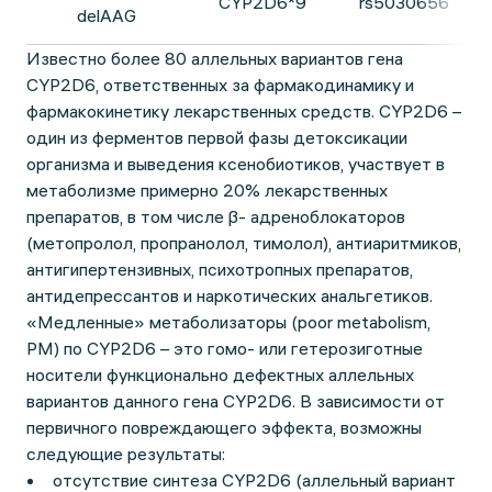
CYP2D6*9
rs5030656
delAAG
Известно более 80 аллельных вариантов гена
CYP2D6, ответственных за фармакодинамику и
фармакокинетику лекарственных средств. CYP2D6 –
один из ферментов первой фазы детоксикации
организма и выведения ксенобиотиков, участвует в
метаболизме примерно 20% лекарственных
препаратов, в том числе β- адреноблокаторов
(метопролол, пропранолол, тимолол), антиаритмиков,
антигипертензивных, психотропных препаратов,
антидепрессантов и наркотических анальгетиков.
«Медленные» метаболизаторы (poor metabolism,
PM) по CYP2D6 – это гомо- или гетерозиготные
носители функционально дефектных аллельных
вариантов данного гена CYP2D6. В зависимости от
первичного повреждающего эффекта, возможны
следующие результаты:
отсутствие синтеза CYP2D6 (аллельный вариант