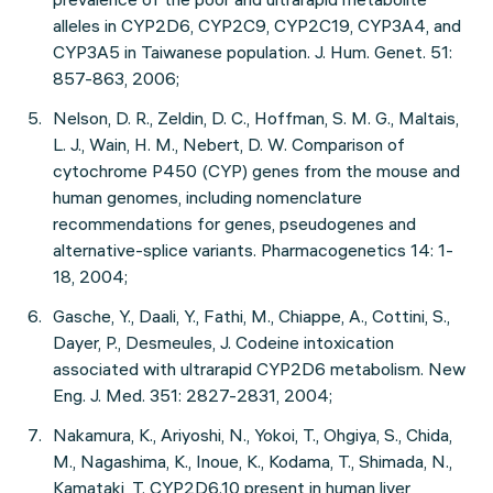
alleles in CYP2D6, CYP2C9, CYP2C19, CYP3A4, and
CYP3A5 in Taiwanese population. J. Hum. Genet. 51:
857-863, 2006;
Nelson, D. R., Zeldin, D. C., Hoffman, S. M. G., Maltais,
L. J., Wain, H. M., Nebert, D. W. Comparison of
cytochrome P450 (CYP) genes from the mouse and
human genomes, including nomenclature
recommendations for genes, pseudogenes and
alternative-splice variants. Pharmacogenetics 14: 1-
18, 2004;
Gasche, Y., Daali, Y., Fathi, M., Chiappe, A., Cottini, S.,
Dayer, P., Desmeules, J. Codeine intoxication
associated with ultrarapid CYP2D6 metabolism. New
Eng. J. Med. 351: 2827-2831, 2004;
Nakamura, K., Ariyoshi, N., Yokoi, T., Ohgiya, S., Chida,
M., Nagashima, K., Inoue, K., Kodama, T., Shimada, N.,
Kamataki, T. CYP2D6.10 present in human liver