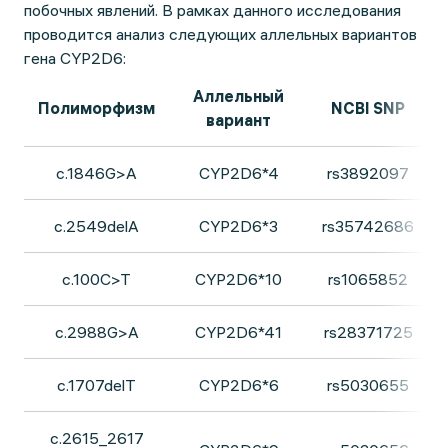
побочных явлений. В рамках данного исследования
проводится анализ следующих аллельных вариантов
гена CYP2D6:
Аллельный
Полиморфизм
NCBI SNP
вариант
с.1846G>A
CYP2D6*4
rs3892097
c.2549delA
CYP2D6*3
rs35742686
c.100C>T
CYP2D6*10
rs1065852
c.2988G>A
CYP2D6*41
rs28371725
c.1707delT
CYP2D6*6
rs5030655
c.2615_2617