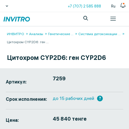
+7 (707) 2 585 888
Ru
ИНВИТРО
Анализы
Генетические
...
Система детоксикации
...
Цитохром СYP2D6: ген
...
Цитохром СYP2D6: ген СYP2D6
7259
Артикул:
до 15 рабочих дней
?
Срок исполнения:
45 840 тенге
Цена: