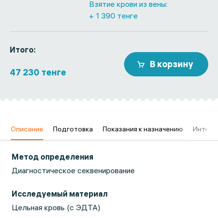
Взятие крови из вены:
+ 1 390 тенге
Итого:
В корзину
47 230 тенге
в
Описание
Подготовка
Показания к назначению
Интерп
Метод определения
Диагностическое секвенирование
Исследуемый материал
Цельная кровь (с ЭДТА)