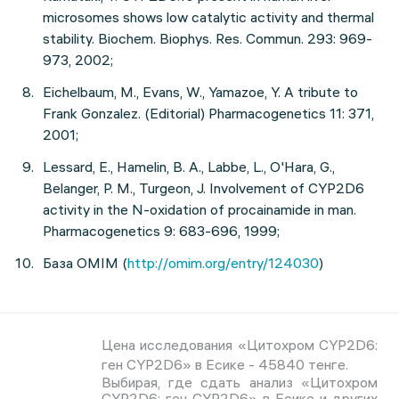
microsomes shows low catalytic activity and thermal
stability. Biochem. Biophys. Res. Commun. 293: 969-
973, 2002;
Eichelbaum, M., Evans, W., Yamazoe, Y. A tribute to
Frank Gonzalez. (Editorial) Pharmacogenetics 11: 371,
2001;
Lessard, E., Hamelin, B. A., Labbe, L., O'Hara, G.,
Belanger, P. M., Turgeon, J. Involvement of CYP2D6
activity in the N-oxidation of procainamide in man.
Pharmacogenetics 9: 683-696, 1999;
База OMIM (
http://omim.org/entry/124030
)
Цена исследования «Цитохром СYP2D6:
ген СYP2D6» в Есике - 45840 тенге.
Выбирая, где сдать анализ «Цитохром
СYP2D6: ген СYP2D6» в Есике и других