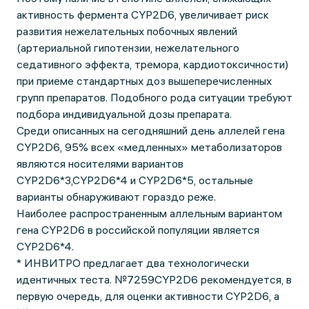
активность фермента CYP2D6, увеличивает риск
развития нежелательных побочных явлений
(артериальной гипотензии, нежелательного
седативного эффекта, тремора, кардиотоксичности)
при приеме стандартных доз вышеперечисленных
групп препаратов. Подобного рода ситуации требуют
подбора индивидуальной дозы препарата.
Среди описанных на сегодняшний день аллелей гена
CYP2D6, 95% всех «медленных» метаболизаторов
являются носителями вариантов
CYP2D6*3,CYP2D6*4 и CYP2D6*5, остальные
варианты обнаруживают гораздо реже.
Наиболее распространенным аллельным вариантом
гена CYP2D6 в российской популяции является
CYP2D6*4.
* ИНВИТРО предлагает два технологически
идентичных теста. №7259CYP2D6 рекомендуется, в
первую очередь, для оценки активности CYP2D6, а