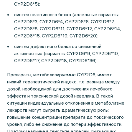
CYP2D6*5);
синтез неактивного белка (аллельные варианты
CYP2D6*3, CYP2D6*4, CYP2D6*6, CYP2D6*7,
CYP2D6*8, CYP2D6*11, CYP2D6*12, CYP2D6*14,
CYP2D6*15, CYP2D6*19, CYP2D6*20);
синтез дефектного белка со сниженной
активностью (варианты CYP2D6*9, CYP2D6*10,
CYP2D6*17, CYP2D6*18, CYP2D6*36).
Препараты, метаболизируемые CYP2D6, имеют
низкий терапевтический индекс, т.е. разница между
дозой, необходимой для достижения лечебного
эффекта и токсической дозой невелика. В такой
ситуации индивидуальные отклонения в метаболизме
лекарств могут сыграть драматическую роль:
повышение концентрации препарата до токсического
уровня, либо ее снижение до потери эффективности.
Поэтому наличие в генотипе аллелей, снижающих