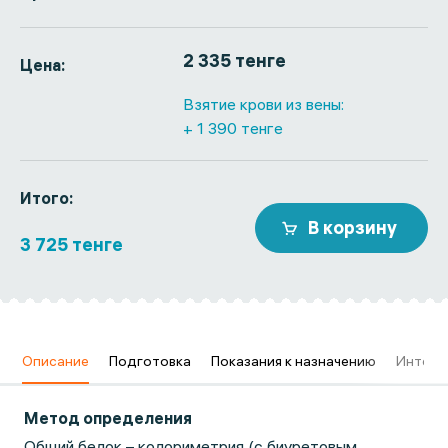
2 335 тенге
Цена:
Взятие крови из вены:
+ 1 390 тенге
Итого:
В корзину
3 725 тенге
в
Описание
Подготовка
Показания к назначению
Интерп
Метод определения
Общий белок – колориметрия (с биуретовым