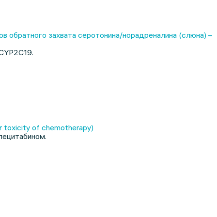
в обратного захвата серотонина/норадреналина (слюна) –
 CYP2C19.
toxicity of chemotherapy)
пецитабином.