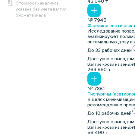
43 040 ₸
Cтоимость анализов
указана без учета взятия
биоматериала
№ 7945
Фармакогенетическая
Исследование позвол
анализируюет полимо
оптимальную дозу и 
До 33 рабочих дней
Доступно с выездом
Взятие крови из вены:
+
269 990 ₸
№ 7381
Тиопурины (азатиоприн
В целях минимизации
рекомендовано пров
До 10 рабочих дней
Доступно с выездом
Взятие крови из вены:
+
56 490 ₸