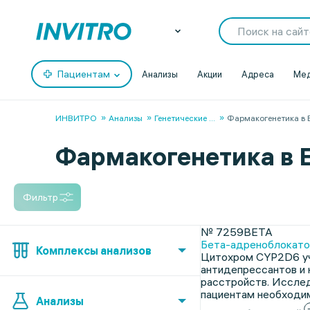
Пациентам
Анализы
Акции
Адреса
Мед
ИНВИТРО
Анализы
Генетические
...
Фармакогенетика в 
Фармакогенетика в 
Фильтр
№ 7259BETA
Бета-адреноблокато
Комплексы анализов
Цитохром CYP2D6 уча
антидепрессантов и 
расстройств. Иссле
пациентам необходим
Анализы