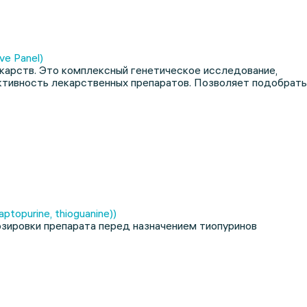
e Panel)
арств. Это комплексный генетическое исследование,
ктивность лекарственных препаратов. Позволяет подобрать
ptopurine, thioguanine))
озировки препарата перед назначением тиопуринов