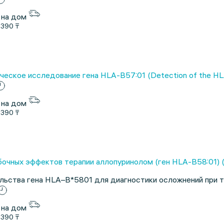
 на дом
1390 ₸
еское исследование гена HLA-B57:01 (Detection of the HL
 на дом
1390 ₸
чных эффектов терапии аллопуринолом (ген HLA-B58:01) (Phar
ьства гена HLA–B*5801 для диагностики осложнений при т
 на дом
1390 ₸