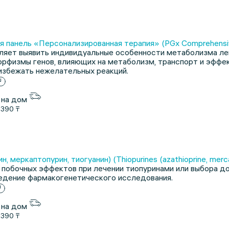
 панель «Персонализированная терапия» (PGx Comprehensiv
яет выявить индивидуальные особенности метаболизма лек
рфизмы генов, влияющих на метаболизм, транспорт и эффе
избежать нежелательных реакций.
 на дом
1390 ₸
, меркаптопурин, тиогуанин) (Thiopurines (azathioprine, merca
 побочных эффектов при лечении тиопуринами или выбора д
едение фармакогенетического исследования.
 на дом
1390 ₸