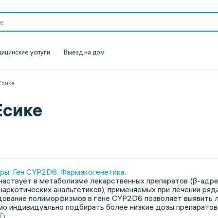
ицинские услуги
Выезд на дом
Есике
Есике
ры. Ген CYP2D6. Фармакогенетика.
ствует в метаболизме лекарственных препаратов (β-адрен
наркотических анальгетиков), применяемых при лечении ря
дование полиморфизмов в гене CYP2D6 позволяет выявить 
о индивидуально подбирать более низкие дозы препаратов