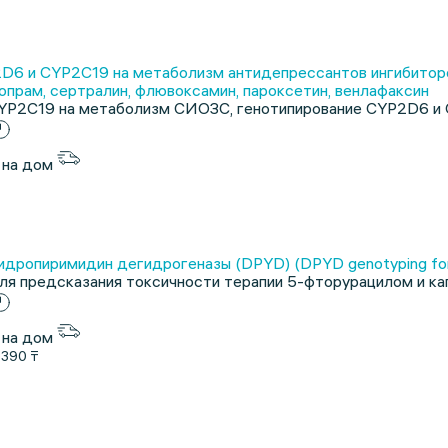
D6 и CYP2C19 на метаболизм антидепрессантов ингибиторо
опрам, сертралин, флювоксамин, пароксетин, венлафаксин
YP2C19 на метаболизм СИОЗС, генотипирование CYP2D6 и
 на дом
идропиримидин дегидрогеназы (DPYD) (DPYD genotyping for 
ля предсказания токсичности терапии 5-фторурацилом и ка
 на дом
1390 ₸