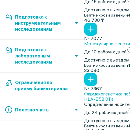
До 15 рабочих дней
Доступно с выездом
Взятие крови из вены:
+
Подготовка к
46 730 ₸
инструментальным
исследованиям
№ 7077
Молекулярно-генетич
Подготовка к
До 10 рабочих дней
лабораторным
Доступно с выездом
исследованиям
Взятие крови из вены:
+
33 090 ₸
Ограничения по
приему биоматериала
№ 7367
Фармакогенетика побо
HLA-B58:01))
Определение носител
Полезно знать
До 24 рабочих дней
Доступно с выездом
Взятие крови из вены:
+