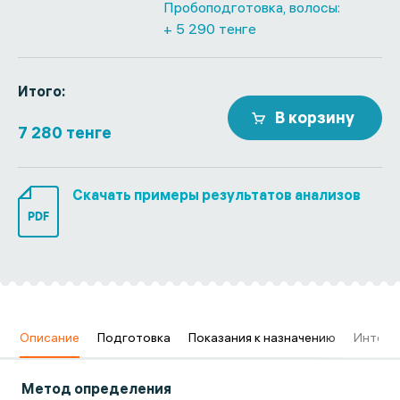
Пробоподготовка, волосы:
+ 5 290 тенге
Итого:
В корзину
7 280 тенге
Скачать примеры результатов анализов
PDF
в
Описание
Подготовка
Показания к назначению
Интерп
Метод определения