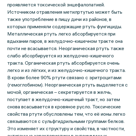
проявляется токсической энцефалопатией.
Источником отравления метилртутью может быть
также употребление в пищу дичи из районов, в
которых применяли содержащие ртуть фунгициды.
Металлическая ртуть легко абсорбируется при
вдыхании паров, в желудочно-кишечном тракте она
почти не всасывается. Неорганическая ртуть также
слабо абсорбируется из желудочно-кишечного
тракта. Органическая ртуть абсорбируется очень
легко и из лёгких, и из желудочно-кишечного тракта.
В крови более 90% ртути связано с эритроцитами
(гемоглобином). Неорганическая ртуть выделяется с
мочой, органическая – секретируется в желчь,
поступает в желудочно-кишечный тракт, но затем
снова всасывается в кровяное русло. Токсические
свойства ртути обусловлены тем, что её ионы легко
связываются с сульфгидрильными группами белков.
Это изменяет их структуру и свойства, в частности,
антигенные характеристики в аутоиммунных