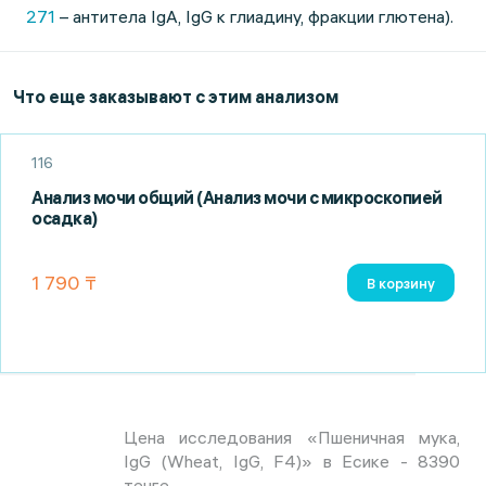
271
– антитела IgA, IgG к глиадину, фракции глютена).
Что еще заказывают с этим анализом
116
Анализ мочи общий (Анализ мочи с микроскопией
осадка)
1 790 ₸
В корзину
Цена исследования «Пшеничная мука,
IgG (Wheat, IgG, F4)» в Есике - 8390
тенге.