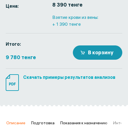
8 390 тенге
Цена:
Взятие крови из вены:
+ 1 390 тенге
Итого:
В корзину
9 780 тенге
Скачать примеры результатов анализов
PDF
в
Описание
Подготовка
Показания к назначению
Интерп