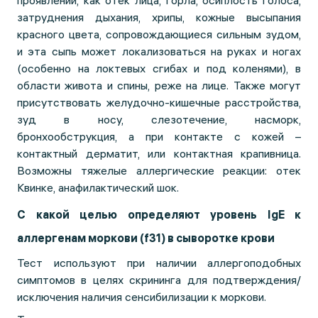
проявлений, как отек лица, горла, осиплость голоса,
затруднения дыхания, хрипы, кожные высыпания
красного цвета, сопровождающиеся сильным зудом,
и эта сыпь может локализоваться на руках и ногах
(особенно на локтевых сгибах и под коленями), в
области живота и спины, реже на лице. Также могут
присутствовать желудочно-кишечные расстройства,
зуд в носу, слезотечение, насморк,
бронхообструкция, а при контакте с кожей –
контактный дерматит, или контактная крапивница.
Возможны тяжелые аллергические реакции: отек
Квинке, анафилактический шок.
С какой целью определяют уровень IgE к
аллергенам моркови (f31) в сыворотке крови
Тест используют при наличии аллергоподобных
симптомов в целях скрининга для подтверждения/
исключения наличия сенсибилизации к моркови.