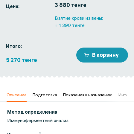
3 880 тенге
Цена:
Взятие крови из вены:
+ 1 390 тенге
Итого:
В корзину
5 270 тенге
в
Описание
Подготовка
Показания к назначению
Интерп
Метод определения
Иммуноферментный анализ.