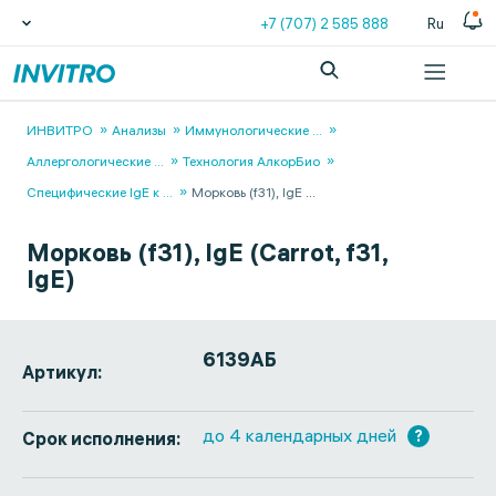
+7 (707) 2 585 888
Ru
ИНВИТРО
Анализы
Иммунологические
...
Аллергологические
...
Технология АлкорБио
Специфические IgЕ к
...
Морковь (f31), IgE
...
Морковь (f31), IgE (Carrot, f31,
IgE)
6139АБ
Артикул:
до 4 календарных дней
?
Срок исполнения: