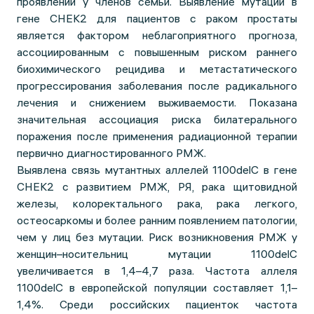
проявлений у членов семьи. Выявление мутаций в
гене CHEK2 для пациентов с раком простаты
является фактором неблагоприятного прогноза,
ассоциированным с повышенным риском раннего
биохимического рецидива и метастатического
прогрессирования заболевания после радикального
лечения и снижением выживаемости. Показана
значительная ассоциация риска билатерального
поражения после применения радиационной терапии
первично диагностированного РМЖ.
Выявлена связь мутантных аллелей 1100delC в гене
CHEK2 с развитием РМЖ, РЯ, рака щитовидной
железы, колоректального рака, рака легкого,
остеосаркомы и более ранним появлением патологии,
чем у лиц без мутации. Риск возникновения РМЖ у
женщин–носительниц мутации 1100delC
увеличивается в 1,4–4,7 раза. Частота аллеля
1100delC в европейской популяции составляет 1,1–
1,4%. Среди российских пациенток частота