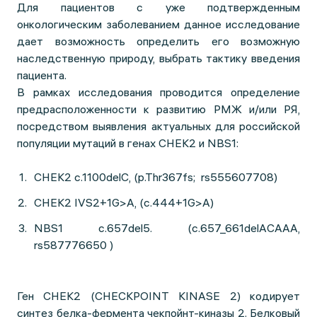
Для пациентов с уже подтвержденным
онкологическим заболеванием данное исследование
дает возможность определить его возможную
наследственную природу, выбрать тактику введения
пациента.
В рамках исследования проводится определение
предрасположенности к развитию РМЖ и/или РЯ,
посредством выявления актуальных для российской
популяции мутаций в генах СНЕК2 и NBS1:
CHEK2 c.1100delC, (p.Thr367fs; rs555607708)
CHEK2 IVS2+1G>A, (c.444+1G>A)
NBS1 с.657del5. (c.657_661delACAAA,
rs587776650 )
Ген CHEK2 (CHECKPOINT KINASE 2) кодирует
синтез белка-фермента чекпойнт-киназы 2. Белковый