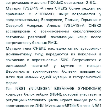
встречаемости аллеля 1100delC составляет 2-5%.
Мутация IVS2+1G>A гена CHEK2 более редкая, по
сравнению с c.1100delC, чаще встречается у
представительниц Белоруссии, Польши, Германии и
Северной Америки. Аллель IVS2+1G>A CHEK2
ассоциирован с возникновением онкологической
патологии различной локализации, чаще всего
встречается у больных РМЖ.
Мутации гена CHEK2 наследуются по аутосомно-
доминантному типу, передаются из поколения в
поколение с вероятностью 50%. Встречаются с
одинаковой частотой у мужчин и женщин.
Вероятность возникновения болезни повышается
даже при наличии одной мутации в гетерозиготной
форме.
Ген NBS1 (NIJMEGEN BREAKAGE SYNDROME)
кодирует белок нибрин (NBN), который участвует в
регуляции клеточного цикла, играет важную роль в
восстановлении ДНК. Мутация c.657del5 в гене NBS1