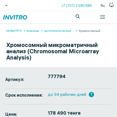
+7 (707) 2 585 888
Ru
ИНВИТРО
Анализы
Цитогенетические
...
Хромосомный
...
Хромосомный микроматричный
анализ (Chromosomal Microarray
Analysis)
777794
Артикул:
до 34 рабочих дней
?
Срок исполнения:
178 490 тенге
Цена: