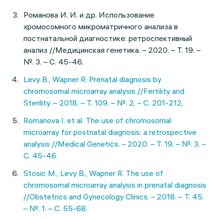
Романова И. И. и др. Использование
хромосомного микроматричного анализа в
постнатальной диагностике: ретроспективный
анализ //Медицинская генетика. – 2020. – Т. 19. –
№. 3. – С. 45-46.
Levy B., Wapner R. Prenatal diagnosis by
chromosomal microarray analysis //Fertility and
Sterility. – 2018. – Т. 109. – №. 2. – С. 201-212.
Romanova I. et al. The use of chromosomal
microarray for postnatal diagnosis: a retrospective
analysis //Medical Genetics. – 2020. – Т. 19. – №. 3. –
С. 45-46.
Stosic M., Levy B., Wapner R. The use of
chromosomal microarray analysis in prenatal diagnosis
//Obstetrics and Gynecology Clinics. – 2018. – Т. 45.
– №. 1. – С. 55-68.