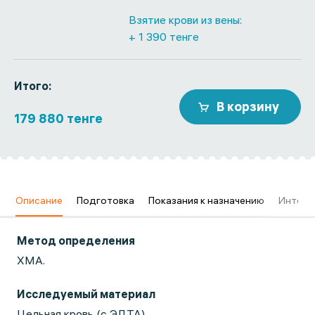
Взятие крови из вены:
+ 1 390 тенге
Итого:
В корзину
179 880 тенге
в
Описание
Подготовка
Показания к назначению
Интерп
Метод определения
ХМА.
Исследуемый материал
Цельная кровь (с ЭДТА)