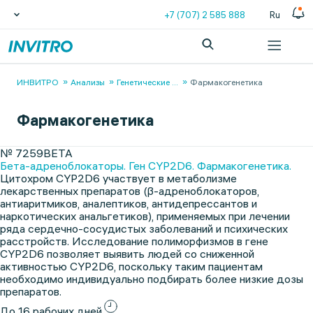
+7 (707) 2 585 888
Ru
ИНВИТРО
Анализы
Генетические
...
Фармакогенетика
Фармакогенетика
№ 7259BETA
Бета-адреноблокаторы. Ген CYP2D6. Фармакогенетика.
Цитохром CYP2D6 участвует в метаболизме
лекарственных препаратов (β-адреноблокаторов,
антиаритмиков, аналептиков, антидепрессантов и
наркотических анальгетиков), применяемых при лечении
ряда сердечно-сосудистых заболеваний и психических
расстройств. Исследование полиморфизмов в гене
CYP2D6 позволяет выявить людей со сниженной
активностью CYP2D6, поскольку таким пациентам
необходимо индивидуально подбирать более низкие дозы
препаратов.
До 16 рабочих дней