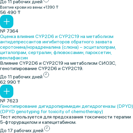
До 11 рабочих дней
Взятие крови из вены:
+1390 ₸
56 490 ₸
№ 7364
Оценка влияния CYP2D6 и CYP2C19 на метаболизм
антидепрессантов ингибиторов обратного захвата
серотонина/норадреналина (слюна) – эсциталопрам,
циталопрам, сертралин, флювоксамин, пароксетин,
венлафаксин
Влияние CYP2D6 и CYP2C19 на метаболизм СИОЗС,
генотипирование CYP2D6 и CYP2C19.
До 11 рабочих дней
62 990 ₸
№ 7623
Генотипирование дигидропиримидин дегидрогеназы (DPYD)
(DPYD genotyping for toxicity of chemotherapy)
Тест используется для предсказания токсичности терапии
5-фторурацилом и капецитабином.
До 17 рабочих дней