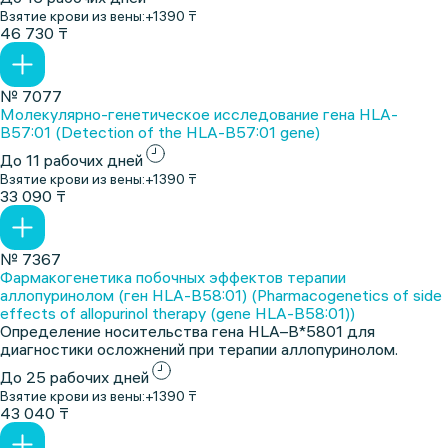
Взятие крови из вены:
+1390 ₸
46 730 ₸
№ 7077
Молекулярно-генетическое исследование гена HLA-
B57:01 (Detection of the HLA-B57:01 gene)
До 11 рабочих дней
Взятие крови из вены:
+1390 ₸
33 090 ₸
№ 7367
Фармакогенетика побочных эффектов терапии
аллопуринолом (ген HLA-B58:01) (Pharmacogenetics of side
effects of allopurinol therapy (gene HLA-B58:01))
Определение носительства гена HLA–B*5801 для
диагностики осложнений при терапии аллопуринолом.
До 25 рабочих дней
Взятие крови из вены:
+1390 ₸
43 040 ₸