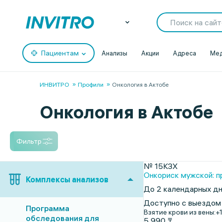
Пациентам
Анализы
Акции
Адреса
Мед
ИНВИТРО
Профили
Онкология в Актобе
Онкология в Актобе
Фильтр
№ 15КЗХ
Онкориск мужской: 
Комплексы анализов
До 2 календарных д
Доступно с выездом
Программа
Взятие крови из вены:
+
обследования для
5 990 ₸