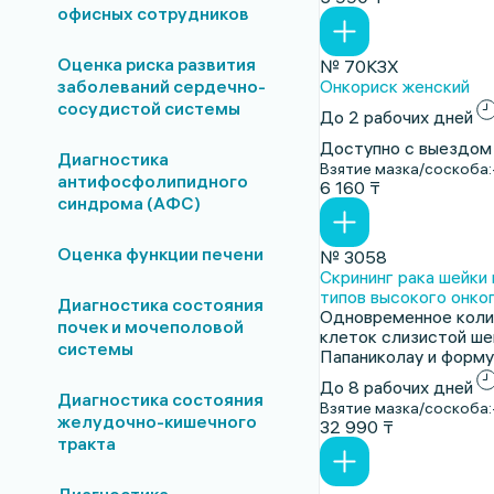
офисных сотрудников
Оценка риска развития
№ 70КЗХ
заболеваний сердечно-
Онкориск женский
сосудистой системы
До 2 рабочих дней
Доступно с выездом
Диагностика
Взятие мазка/соскоба:
антифосфолипидного
6 160 ₸
синдрома (АФС)
Оценка функции печени
№ 3058
Скрининг рака шейки
типов высокого онко
Диагностика состояния
Одновременное коли
почек и мочеполовой
клеток слизистой ше
системы
Папаниколау и форму
До 8 рабочих дней
Диагностика состояния
Взятие мазка/соскоба:
желудочно-кишечного
32 990 ₸
тракта