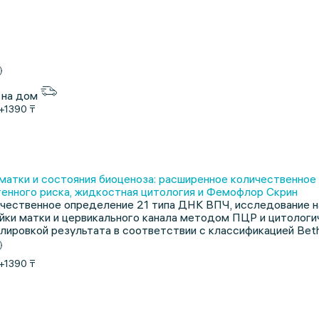
 на дом
+1390 ₸
 матки и состояния биоценоза: расширенное количественно
генного риска, жидкостная цитология и Фемофлор Скрин
чественное определение 21 типа ДНК ВПЧ, исследование н
йки матки и цервикального канала методом ПЦР и цитологи
лировкой результата в соответствии с классификацией Bet
+1390 ₸